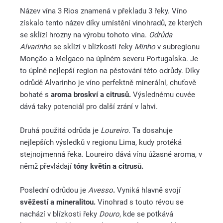
Název vína 3 Rios znamená v překladu 3 řeky. Víno
získalo tento název díky umístění vinohradů, ze kterých
se sklízí hrozny na výrobu tohoto vína.
Odrůda
Alvarinho
se sklízí v blízkosti řeky
Minho
v subregionu
Monção a Melgaco na úplném severu Portugalska. Je
to úplně nejlepší region na pěstování této odrůdy. Díky
odrůdě Alvarinho je víno perfektně minerální, chuťově
bohaté s
aroma broskví a citrusů.
Výslednému cuvée
dává taky potenciál pro další zrání v lahvi.
Druhá použitá odrůda je
Loureiro.
Ta dosahuje
nejlepších výsledků v regionu Lima, kudy protéká
stejnojmenná řeka. Loureiro dává vínu úžasné aroma, v
němž převládají
tóny květin a citrusů.
Poslední odrůdou je
Avesso
.
Vyniká hlavně svojí
svěžestí a mineralitou.
Vinohrad s touto révou se
nachází v blízkosti řeky
Douro
, kde se potkává