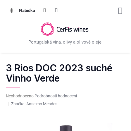
Přejít
na
obsah
3 Rios DOC 2023 suché
Vinho Verde
Průměrné
Neohodnoceno
Podrobnosti hodnocení
hodnocení
Značka:
Anselmo Mendes
produktu
je
0,0
z
5