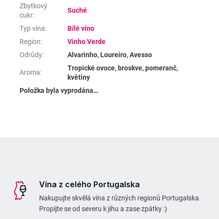
Zbytkový
Suché
cukr
:
Typ vína
:
Bílé víno
Region
:
Vinho Verde
Odrůdy
:
Alvarinho, Loureiro, Avesso
Tropické ovoce, broskve, pomeranč,
Aroma
:
květiny
Položka byla vyprodána…
Z
á
p
Vína z celého Portugalska
a
Nakupujte skvělá vína z různých regionů Portugalska.
t
Propijte se od severu k jihu a zase zpátky :)
í