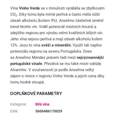
Vína
Vinho Verde
se v minulosti vyráběla se zbytkovým
CO
. Díky tomu byla mírně perlivá a často měla nižší
2
obsah alkoholu (kolem 9%). Anselmo částečně změnil
trend těchto vín. Viděl potenciál místních hroznů a
zdejšího regionu pro výrobu velmi kvalitních bílých vín.
Jeho vína nejsou perlivá a mají obsah alkoholu kolem
12%. Jsou to vína
svěží a minerální.
Využil tak naplno
potenciálu regionu na severu Portugalska. Dnes
se Anselmo Mendes právem řadí mezi
nejvýznamnější
portugalské vinaře
. Přezdívá se mu také mistr odrůdy
Alvarinho. V současnosti je podle Anselma velký
zájem o vinice v regionu Vinho Verde a jejich cena díky
tomu hodně stoupá.
DOPLŇKOVÉ PARAMETRY
Kategorie
:
Bílá vína
EAN
:
5606486170029