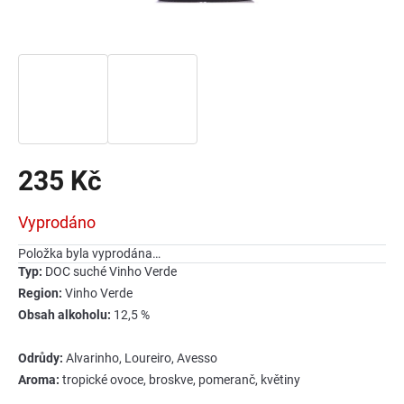
235 Kč
Měrná
Vyprodáno
cena:
Položka byla vyprodána…
Typ:
DOC suché Vinho Verde
Region:
Vinho Verde
Obsah alkoholu:
12,5 %
Odrůdy:
Alvarinho, Loureiro, Avesso
Aroma:
tropické ovoce, broskve, pomeranč, květiny