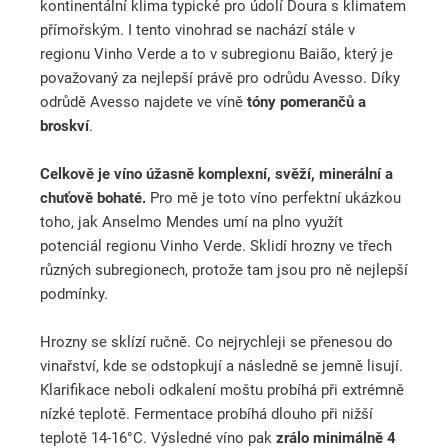
kontinentální klima typické pro údolí Doura s klimatem
přímořským. I tento vinohrad se nachází stále v
regionu Vinho Verde a to v subregionu Baião, který je
považovaný za nejlepší právě pro odrůdu Avesso. Díky
odrůdě Avesso najdete ve víně
tóny pomerančů a
broskví
.
Celkově je víno úžasně komplexní, svěží, minerální a
chuťově bohaté.
Pro mě je toto víno perfektní ukázkou
toho, jak Anselmo Mendes umí na plno využít
potenciál regionu Vinho Verde. Sklidí hrozny ve třech
různých subregionech, protože tam jsou pro ně nejlepší
podmínky.
Hrozny se sklízí ručně. Co nejrychleji se přenesou do
vinařství, kde se odstopkují a následně se jemně lisují.
Klarifikace neboli odkalení moštu probíhá při extrémně
nízké teplotě. Fermentace probíhá dlouho při nižší
teplotě 14-16°C. Výsledné víno pak
zrálo minimálně 4