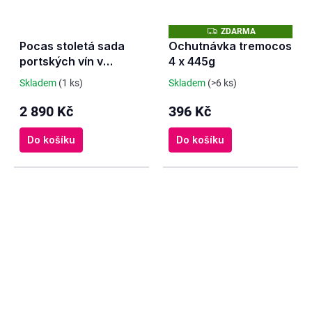
Z
ZDARMA
D
Pocas stoletá sada
Ochutnávka tremocos
A
portských vín v
4 x 445g
R
M
dárkovém boxu
A
Skladem
(1 ks)
Skladem
(>6 ks)
2 890 Kč
396 Kč
Do košíku
Do košíku