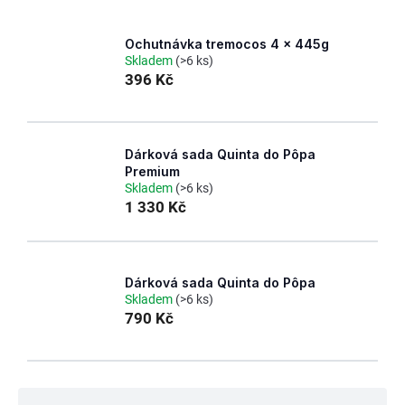
Ochutnávka tremocos 4 x 445g
Skladem
(>6 ks)
396 Kč
Dárková sada Quinta do Pôpa
Premium
Skladem
(>6 ks)
1 330 Kč
Dárková sada Quinta do Pôpa
Skladem
(>6 ks)
790 Kč
Ř