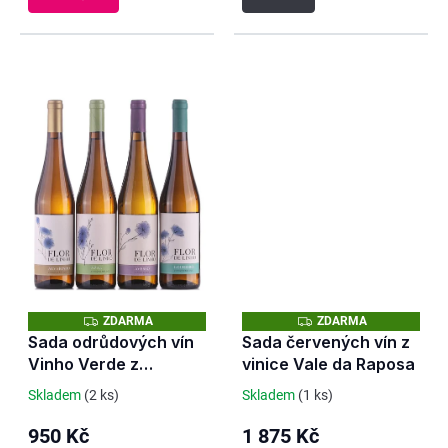
Z
Z
ZDARMA
ZDARMA
D
D
Sada odrůdových vín
Sada červených vín z
A
A
Vinho Verde z
vinice Vale da Raposa
R
R
M
M
vinařství 3 Rostos
A
A
Skladem
(2 ks)
Skladem
(1 ks)
950 Kč
1 875 Kč