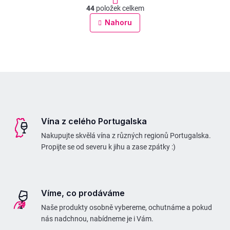
t
O
44
položek celkem
r
v
Nahoru
á
l
n
á
k
d
o
v
a
Z
á
c
á
n
í
p
í
p
Vína z celého Portugalska
a
r
Nakupujte skvělá vína z různých regionů Portugalska.
t
v
Propijte se od severu k jihu a zase zpátky :)
í
k
y
v
Víme, co prodáváme
ý
Naše produkty osobně vybereme, ochutnáme a pokud
p
nás nadchnou, nabídneme je i Vám.
i