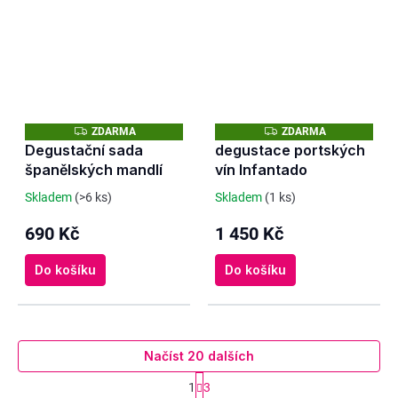
Z
Z
ZDARMA
ZDARMA
D
D
Degustační sada
degustace portských
A
A
španělských mandlí
vín Infantado
R
R
M
M
A
A
Skladem
(>6 ks)
Skladem
(1 ks)
690 Kč
1 450 Kč
Do košíku
Do košíku
Načíst 20 dalších
S
1
3