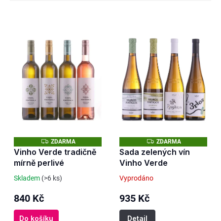
V
ý
p
i
s
p
r
o
d
Z
Z
ZDARMA
ZDARMA
u
D
D
Vinho Verde tradičně
Sada zelených vín
A
A
k
mírně perlivé
Vinho Verde
R
R
M
M
t
A
A
Skladem
(>6 ks)
Vyprodáno
ů
840 Kč
935 Kč
Do košíku
Detail