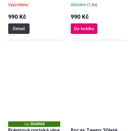
Magnum suché
Magnum suché
Vyprodáno
Skladem
(1 ks)
červené
červené
990 Kč
990 Kč
Detail
Do košíku
Z
ZDARMA
D
Prémiová portská vína
Pocas Tawny 30leté