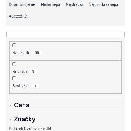
Doporučujeme
Nejlevnější
Nejdražší
Nejprodávanější
a
z
Abecedně
e
n
í
p
Na skladě
38
r
o
Novinka
3
d
u
Bestseller
1
k
t
Cena
ů
Značky
Položek k zobrazení:
44