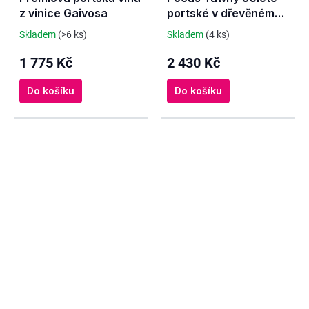
A
z vinice Gaivosa
portské v dřevěném
R
M
boxu
A
Skladem
(>6 ks)
Skladem
(4 ks)
1 775 Kč
2 430 Kč
Do košíku
Do košíku