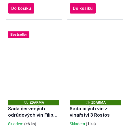
Do košíku
Do košíku
Bestseller
Z
Z
ZDARMA
ZDARMA
D
D
Sada červených
Sada bílých vín z
A
A
odrůdových vín Filipe
vinařství 3 Rostos
R
R
M
M
Palhoca
A
A
Skladem
(>6 ks)
Skladem
(1 ks)