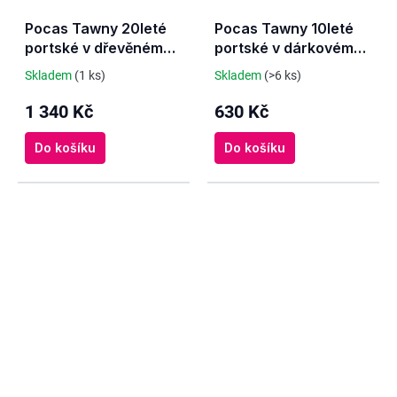
Pocas Tawny 20leté
Pocas Tawny 10leté
portské v dřevěném
portské v dárkovém
boxu
tubusu
Skladem
(1 ks)
Skladem
(>6 ks)
1 340 Kč
630 Kč
Do košíku
Do košíku