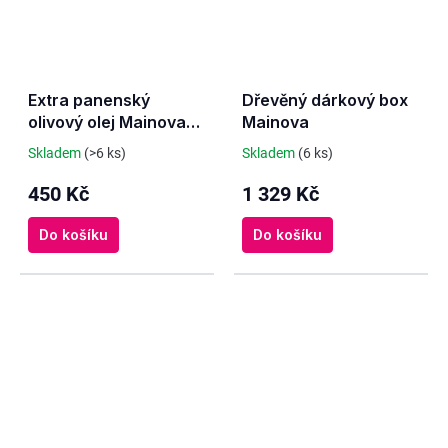
Extra panenský
Dřevěný dárkový box
olivový olej Mainova
Mainova
Clássico 500 ml v
Skladem
(>6 ks)
Skladem
(6 ks)
dárkovém balení
450 Kč
1 329 Kč
Do košíku
Do košíku