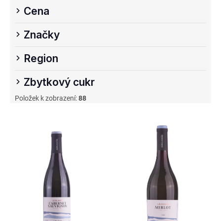
Cena
Značky
Region
Zbytkový cukr
Položek k zobrazení:
88
V
ý
p
i
s
p
r