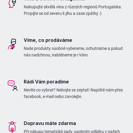
a
r
Nakupujte skvělá vína z různých regionů Portugalska.
t
v
Propijte se od severu k jihu a zase zpátky :)
í
k
y
v
Víme, co prodáváme
ý
Naše produkty osobně vybereme, ochutnáme a pokud
p
nás nadchnou, nabídneme je i Vám.
i
s
u
Rádi Vám poradíme
Nevíte co vybrat? Nebojte se zeptat! Napiště nám přes
facebook, e-mail nebo zavolejte.
Dopravu máte zdarma
Při nákupu tematické sady, osobním odběru v našich