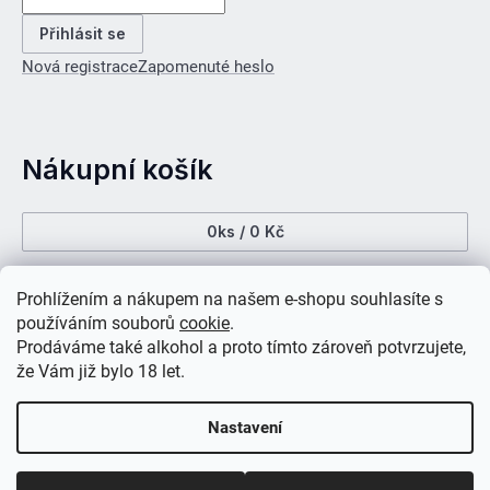
Přihlásit se
Nová registrace
Zapomenuté heslo
Nákupní košík
0
ks /
0 Kč
Prohlížením a nákupem na našem e-shopu souhlasíte s
používáním souborů
cookie
.
Prodáváme také alkohol a proto tímto zároveň potvrzujete,
že Vám již bylo 18 let.
Vytvořil Shoptet
Nastavení
Copyright 2026
CerFis wines
. Všechna práva vyhrazena.
Upravit