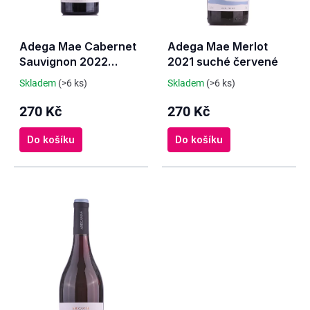
o
d
u
Adega Mae Cabernet
Adega Mae Merlot
k
Sauvignon 2022
2021 suché červené
suché červené
t
Skladem
(>6 ks)
Skladem
(>6 ks)
ů
270 Kč
270 Kč
Do košíku
Do košíku