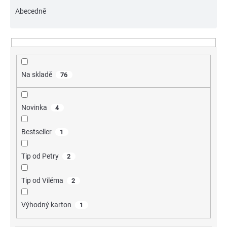
z
Abecedně
e
n
í
p
Na skladě
76
r
o
Novinka
4
d
u
Bestseller
1
k
Tip od Petry
2
t
ů
Tip od Viléma
2
Výhodný karton
1