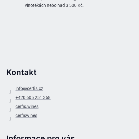
vinotékách nebo nad 3 500 Kč.
Kontakt
info
@
cerfis.cz
+420 605 251 368
cerfis.wines
cerfiswines
Informace pro vás