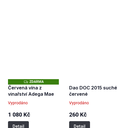
Z
ZDARMA
D
Červená vína z
Dao DOC 2015 suché
A
vinařství Adega Mae
červené
R
M
A
Vyprodáno
Vyprodáno
1 080 Kč
260 Kč
Detail
Detail