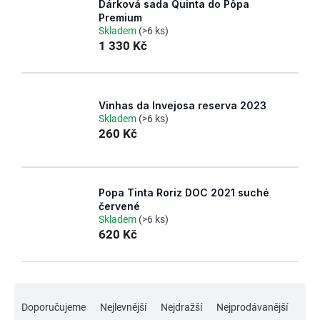
Dárková sada Quinta do Pôpa
Premium
Skladem
(>6 ks)
1 330 Kč
Vinhas da Invejosa reserva 2023
Skladem
(>6 ks)
260 Kč
Popa Tinta Roriz DOC 2021 suché
červené
Skladem
(>6 ks)
620 Kč
Ř
Doporučujeme
Nejlevnější
Nejdražší
Nejprodávanější
a