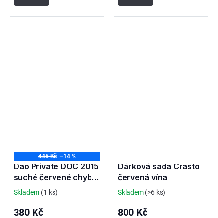
445 Kč
–14 %
Dao Private DOC 2015
Dárková sada Crasto
suché červené chybí
červená vína
vršek kapsle
Skladem
(1 ks)
Skladem
(>6 ks)
380 Kč
800 Kč