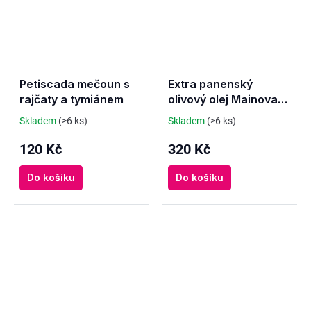
Petiscada mečoun s
Extra panenský
rajčaty a tymiánem
olivový olej Mainova
Clássico 500 ml
Skladem
(>6 ks)
Skladem
(>6 ks)
120 Kč
320 Kč
Do košíku
Do košíku