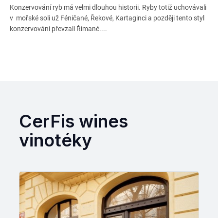
Konzervování ryb má velmi dlouhou historii. Ryby totiž uchovávali
v mořské soli už Féničané, Řekové, Kartaginci a později tento styl
konzervování převzali Římané....
CerFis wines
vinotéky