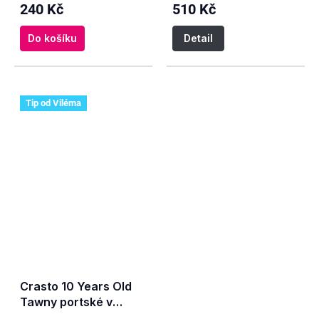
240 Kč
510 Kč
Do košíku
Detail
Tip od Viléma
Crasto 10 Years Old
Tawny portské v
tubusu