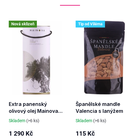
y
Nová sklizeň
Tip od Viléma
Extra panenský
Španělské mandle
olivový olej Mainova
Valencia s lanýžem
Clássico BAG IN BOX
Skladem
(>6 ks)
Skladem
(>6 ks)
3l
1 290 Kč
115 Kč