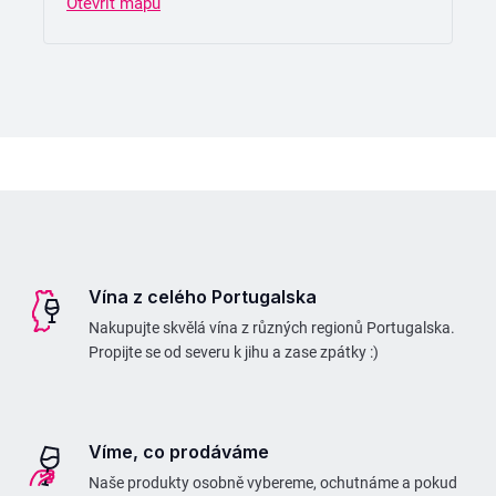
Otevřít mapu
Z
á
p
Vína z celého Portugalska
a
Nakupujte skvělá vína z různých regionů Portugalska.
t
Propijte se od severu k jihu a zase zpátky :)
í
Víme, co prodáváme
Naše produkty osobně vybereme, ochutnáme a pokud