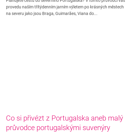
Plánujete cestu do severního Portugalska? V tomto průvodci vás
provedu naším třítýdenním jarním výletem po krásných městech
na severu jako jsou Braga, Guimarães, Viana do...
Co si přivézt z Portugalska aneb malý
průvodce portugalskými suvenýry