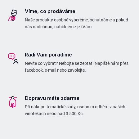
k
Víme, co prodáváme
y
Naše produkty osobně vybereme, ochutnáme a pokud
v
nás nadchnou, nabídneme je i Vám.
ý
p
i
Rádi Vám poradíme
s
Nevíte co vybrat? Nebojte se zeptat! Napiště nám přes
u
facebook, e-mail nebo zavolejte.
Dopravu máte zdarma
Při nákupu tematické sady, osobním odběru v našich
vinotékách nebo nad 3 500 Kč.