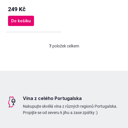
249 Kč
Do košíku
7
položek celkem
O
v
l
á
Z
d
á
a
p
c
Vína z celého Portugalska
a
í
Nakupujte skvělá vína z různých regionů Portugalska.
t
p
Propijte se od severu k jihu a zase zpátky :)
í
r
v