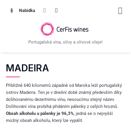
Přejít
na
obsah
MADEIRA
Přibližně 640 kilometrů západně od Maroka leží portugalský
ostrov Madeira. Ten je v dnešní době známý především díky
dolihovanému dezertnímu vínu, nesoucímu stejný název.
Dolihování vína probíhá přidáním pálenky z celých hroznů.
Obsah alkoholu u pálenky je 96,3%
, jedná se o nejvyšší
možný obsah alkoholu, který lze vypálit.