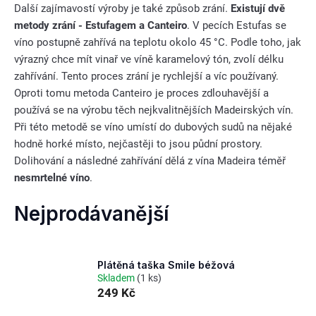
Další zajímavostí výroby je také způsob zrání.
Existují dvě
metody zrání - Estufagem a Canteiro
. V pecích Estufas se
víno postupně zahřívá na teplotu okolo 45 °C. Podle toho, jak
výrazný chce mít vinař ve víně karamelový tón, zvolí délku
zahřívání. Tento proces zrání je rychlejší a víc používaný.
Oproti tomu metoda Canteiro je proces zdlouhavější a
používá se na výrobu těch nejkvalitnějších Madeirských vín.
Při této metodě se víno umístí do dubových sudů na nějaké
hodně horké místo, nejčastěji to jsou půdní prostory.
Dolihování a následné zahřívání dělá z vína Madeira téměř
nesmrtelné víno
.
Nejprodávanější
Plátěná taška Smile béžová
Skladem
(1 ks)
249 Kč