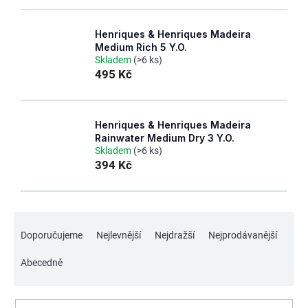
Henriques & Henriques Madeira
Medium Rich 5 Y.O.
Skladem
(>6 ks)
495 Kč
Henriques & Henriques Madeira
Rainwater Medium Dry 3 Y.O.
Skladem
(>6 ks)
394 Kč
Ř
Doporučujeme
Nejlevnější
Nejdražší
Nejprodávanější
a
z
Abecedně
e
n