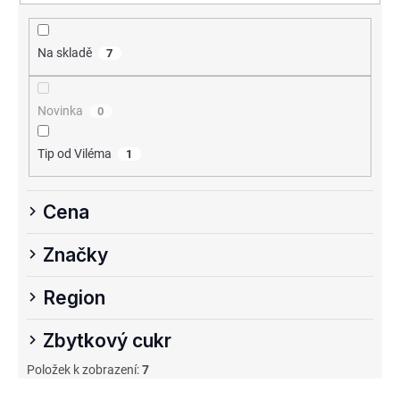
í
p
Na skladě
7
r
o
Novinka
0
d
u
Tip od Viléma
1
k
t
Cena
ů
Značky
Region
Zbytkový cukr
Položek k zobrazení:
7