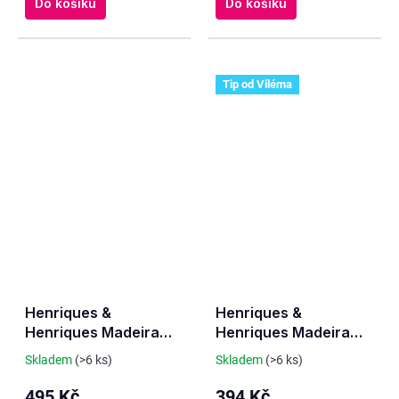
Do košíku
Do košíku
Tip od Viléma
Henriques &
Henriques &
Henriques Madeira
Henriques Madeira
Medium Rich 5 Y.O.
Rainwater Medium Dry
Skladem
(>6 ks)
Skladem
(>6 ks)
3 Y.O.
495 Kč
394 Kč