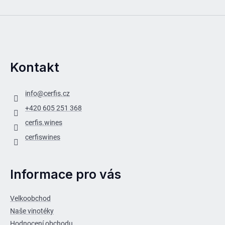
Kontakt
info
@
cerfis.cz
+420 605 251 368
cerfis.wines
cerfiswines
Informace pro vás
Velkoobchod
Naše vinotéky
Hodnocení obchodu