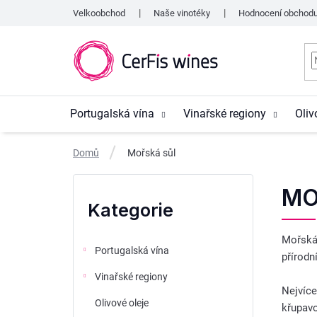
Přejít
Velkoobchod
Naše vinotéky
Hodnocení obchod
na
obsah
Portugalská vína
Vinařské regiony
Oliv
Domů
Mořská sůl
P
Přeskočit
MO
o
kategorie
Kategorie
s
Mořská 
t
Portugalská vína
přírodn
r
Vinařské regiony
a
Nejvíce
Olivové oleje
n
křupavo