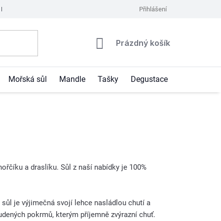
Podmínky ochrany osobních údajů
Kontakty
Přihlášení
Moje objednávka
Nákupní
Prázdný košík
košík
Mořská sůl
Mandle
Tašky
Degustace
Blog
ořčíku a draslíku. Sůl z naší nabídky je 100%
ůl je výjimečná svojí lehce nasládlou chutí a
tudených pokrmů, kterým příjemně zvýrazní chuť.