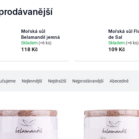
prodávanější
Mořská sůl
Mořská sůl Fl
Belamandil jemná
de Sal
Skladem
(>6 ks)
Skladem
(>6 ks)
118 Kč
109 Kč
učujeme
Nejlevnější
Nejdražší
Nejprodávanější
Abecedně