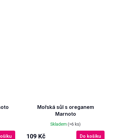
noto
Mořská sůl s oreganem
Marnoto
Skladem
(>6 ks)
109 Kč
ošíku
Do košíku