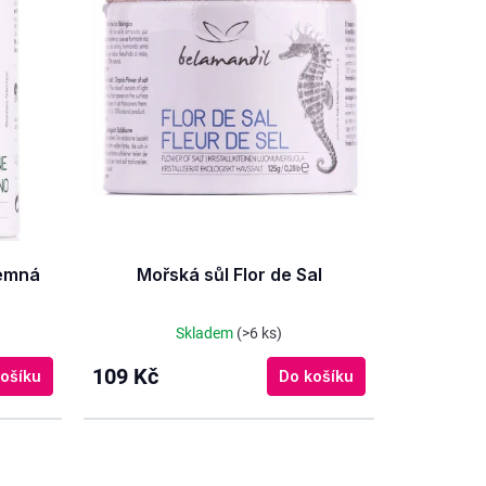
jemná
Mořská sůl Flor de Sal
Skladem
(>6 ks)
109 Kč
ošíku
Do košíku