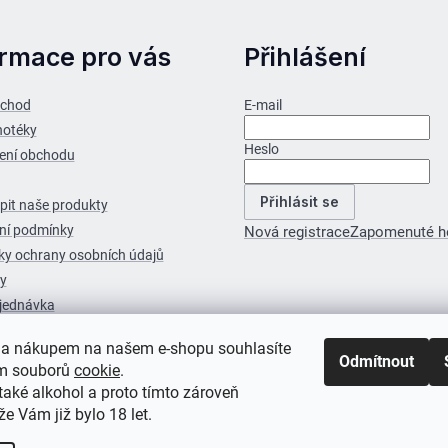
ý
p
ormace pro vás
Přihlášení
i
s
bchod
E-mail
u
notéky
Heslo
ení obchodu
Přihlásit se
pit naše produkty
ní podmínky
Nová registrace
Zapomenuté h
y ochrany osobních údajů
y
jednávka
 a nákupem na našem e-shopu souhlasíte
Odmítnout
ím souborů
cookie
.
aké alkohol a proto tímto zároveň
že Vám již bylo 18 let.