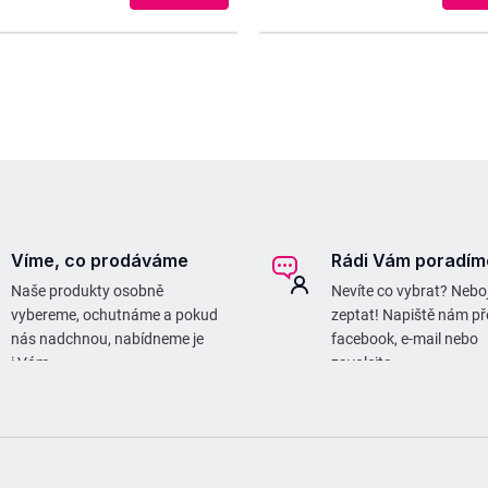
O
v
l
á
d
a
c
Víme, co prodáváme
Rádi Vám poradím
í
Naše produkty osobně
Nevíte co vybrat? Neboj
vybereme, ochutnáme a pokud
zeptat! Napiště nám př
p
nás nadchnou, nabídneme je
facebook, e-mail nebo
r
i Vám.
zavolejte.
v
k
y
v