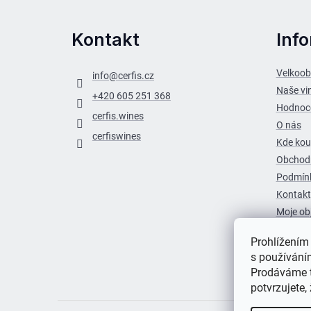
Kontakt
Inf
Velkoo
info
@
cerfis.cz
Naše vi
+420 605 251 368
Hodnoc
cerfis.wines
O nás
cerfiswines
Kde kou
Obchod
Podmínk
Kontakt
Moje ob
Prohlížením
s používán
Prodáváme t
potvrzujete, 