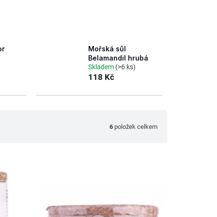
or
Mořská sůl
Belamandil hrubá
Skladem
(>6 ks)
118 Kč
6
položek celkem