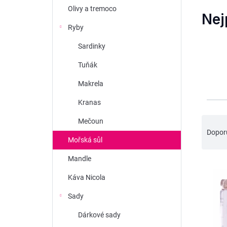
n
Olivy a tremoco
Nej
í
Ryby
p
Sardinky
a
Tuňák
n
e
Makrela
l
Kranas
Ř
Mečoun
Dopor
a
Mořská sůl
z
Mandle
V
e
ý
Káva Nicola
n
p
í
Sady
i
p
Dárkové sady