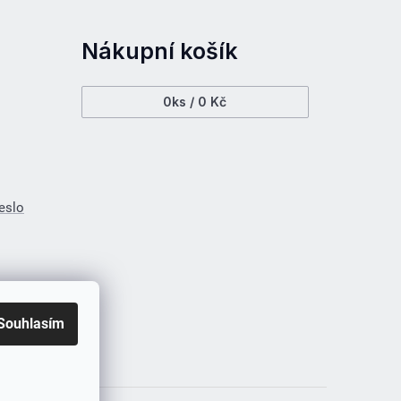
Nákupní košík
0
ks /
0 Kč
eslo
Souhlasím