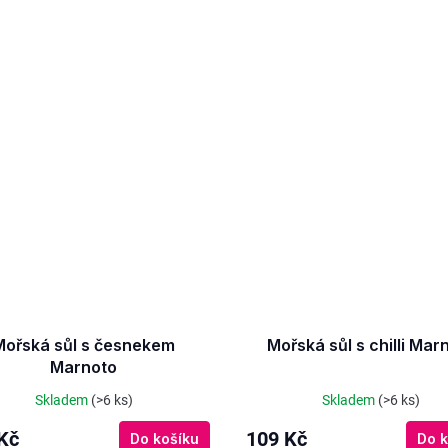
Mořská sůl s česnekem
Mořská sůl s chilli Mar
Marnoto
Skladem
(>6 ks)
Skladem
(>6 ks)
Kč
109 Kč
Do košíku
Do k