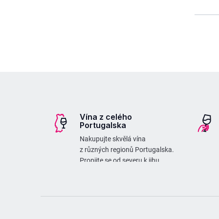
Z
á
p
Vína z celého
a
Portugalska
t
Nakupujte skvělá vína
í
z různých regionů Portugalska.
Propijte se od severu k jihu
a zase zpátky :)