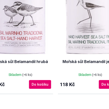
ská sůl Belamandil hrubá
Mořská sůl Belamandil 
Skladem
(>6 ks)
Skladem
(>6 ks)
Kč
118 Kč
Do košíku
Do k