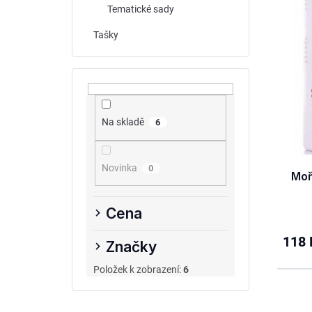
s
r
Tematické sady
p
o
Tašky
r
d
o
u
d
k
u
t
k
ů
Na skladě
6
t
ů
Novinka
0
Moř
Cena
118 
Značky
Položek k zobrazení:
6