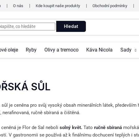
u
O nás
Kde koupit naše produkty
Obchodní podmínky
Hledat
ové oleje
Ryby
Olivy a tremoco
Káva Nicola
Sady
ŘSKÁ SŮL
sůl je ceněna pro svůj vysoký obsah minerálních látek, především h
í, nerafinovaná, ručně sbíraná a čištěná.
 ceněná je Flor de Sal neboli
solný květ.
Tato
ručně sbíraná
mořská s
stí. V gastronomii se používá až k finálnímu dochucení teplých i s