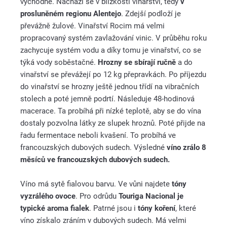
východně. Nachází se v blízkosti vinařství, tedy
v
prosluněném regionu Alentejo
. Zdejší podloží je
převážně žulové. Vinařství Rocim má velmi
propracovaný systém zavlažování vinic. V průběhu roku
zachycuje systém vodu a díky tomu je vinařství, co se
týká vody soběstačné.
Hrozny se sbírají ručně
a do
vinařství se převážejí po 12 kg přepravkách. Po příjezdu
do vinařství se hrozny ještě jednou třídí na vibračních
stolech a poté jemně podrtí. Následuje 48-hodinová
macerace. Ta probíhá při nízké teplotě, aby se do vína
dostaly pozvolna látky ze slupek hroznů. Poté přijde na
řadu fermentace neboli kvašení. To probíhá ve
francouzských dubových sudech. Výsledné
víno zrálo 8
měsíců ve francouzských dubových sudech.
Víno má sytě fialovou barvu. Ve vůni najdete
tóny
vyzrálého ovoce
. Pro odrůdu
Touriga Nacional je
typické aroma fialek
. Patrné jsou i
tóny koření
, které
víno získalo zráním v dubových sudech. Má velmi