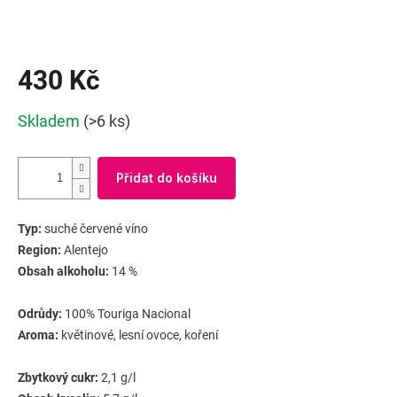
430 Kč
Měrná
Skladem
(>6 ks)
cena:
Přidat do košíku
Typ:
suché červené víno
Region:
Alentejo
Obsah alkoholu:
14 %
Odrůdy:
100% Touriga Nacional
Aroma:
květinové, lesní ovoce, koření
Zbytkový cukr:
2,1 g/l