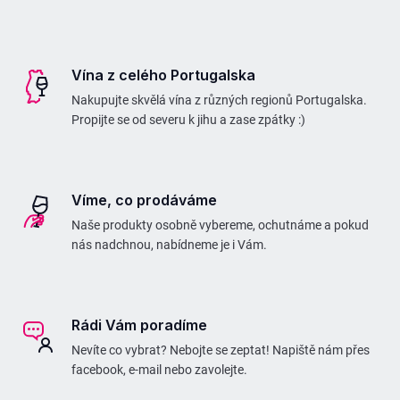
Z
á
p
Vína z celého Portugalska
a
Nakupujte skvělá vína z různých regionů Portugalska.
t
Propijte se od severu k jihu a zase zpátky :)
í
Víme, co prodáváme
Naše produkty osobně vybereme, ochutnáme a pokud
nás nadchnou, nabídneme je i Vám.
Rádi Vám poradíme
Nevíte co vybrat? Nebojte se zeptat! Napiště nám přes
facebook, e-mail nebo zavolejte.