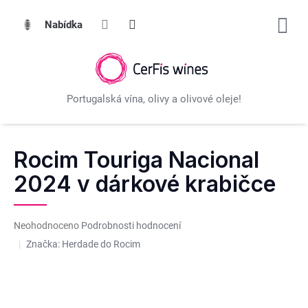
Přejít
na
obsah
Rocim Touriga Nacional
2024 v dárkové krabičce
Průměrné
Neohodnoceno
Podrobnosti hodnocení
hodnocení
Značka:
Herdade do Rocim
produktu
je
0,0
z
5