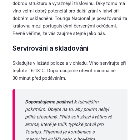
dobrou strukturu a výraznější
tříslovinu. Díky tomu má
víno velmi dobrý potenciál pro další zrání v lahvi při
dobrém uskladnění. Touriga Nacional je považovaná za
královnu mezi portugalskými červenými odrůdami.
Pevně věříme, že vás zaujme stejně jako nás.
Servírování a skladování
Skladujte v ležaté poloze a v chladu. Víno servírujte při
teplotě 16-18°C. Doporučujeme otevřít minimálně
30 minut před podáváním.
Doporučujeme podávat k
tučnějším
pokrmům. Dbejte na to, aby pokrm nebyl
příliš přesolený. Příliš soli zkazí květinové
aroma, které je tolik typické právě pro
Tourigu. Příjemná je kombinace s
masovými koláči nebo s hovězím