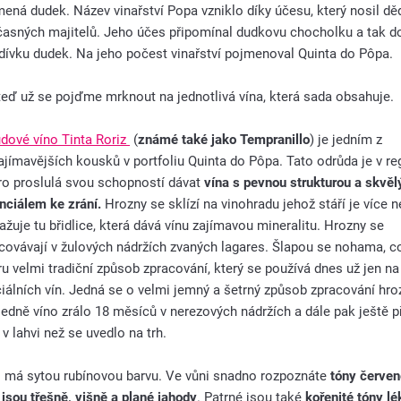
ená dudek. Název vinařství Popa vzniklo díky účesu, který nosil d
asných majitelů. Jeho účes připomínal dudkovu chocholku a tak d
dívku dudek. Na jeho počest vinařství pojmenoval Quinta do Pôpa.
teď už se pojďme mrknout na jednotlivá vína, která sada obsahuje.
dové víno Tinta Roriz
(
známé také jako Tempranillo
) je jedním z
ajímavějších kousků v portfoliu Quinta do Pôpa. Tato odrůda je v re
o proslulá svou schopností dávat
vína s pevnou strukturou a skvě
nciálem ke zrání.
Hrozny se sklízí na vinohradu jehož stáří je více ne
ažuje tu břidlice, která dává vínu zajímavou mineralitu. Hrozny se
covávají v žulových nádržích zvaných lagares. Šlapou se nohama, co
u velmi tradiční způsob zpracování, který se používá dnes už jen na
iálních vín. Jedná se o velmi jemný a šetrný způsob zpracování hro
edně víno zrálo 18 měsíců v nerezových nádržích a dále pak ještě př
 v lahvi než se uvedlo na trh.
 má sytou rubínovou barvu. Ve vůni snadno rozpoznáte
tóny červe
 jsou třešně, višně a plané jahody
. Patrné jsou také
kořenité tóny lé