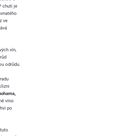
 chuti je
avnatého
z ve
dává
vých vín,
drůd
ou odrůdu.
hradu
lizni
nohama,
ě víno
hvi po
 tuto