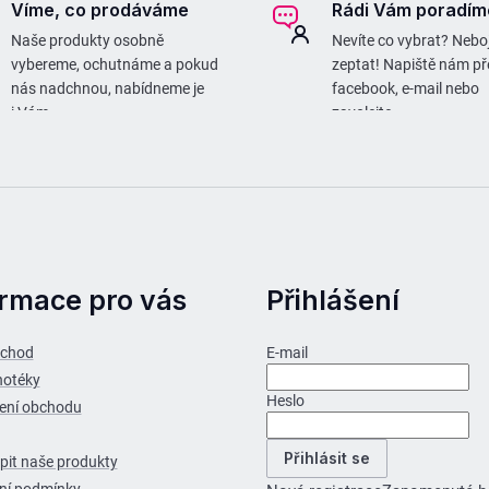
Víme, co prodáváme
Rádi Vám poradím
Naše produkty osobně
Nevíte co vybrat? Neboj
vybereme, ochutnáme a pokud
zeptat! Napiště nám př
nás nadchnou, nabídneme je
facebook, e-mail nebo
i Vám.
zavolejte.
ormace pro vás
Přihlášení
bchod
E-mail
notéky
Heslo
ení obchodu
Přihlásit se
pit naše produkty