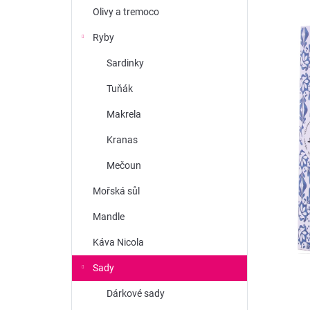
n
Olivy a tremoco
í
Ryby
p
Sardinky
a
Tuňák
n
e
Makrela
l
Kranas
Mečoun
Mořská sůl
Mandle
Káva Nicola
Sady
Dárkové sady