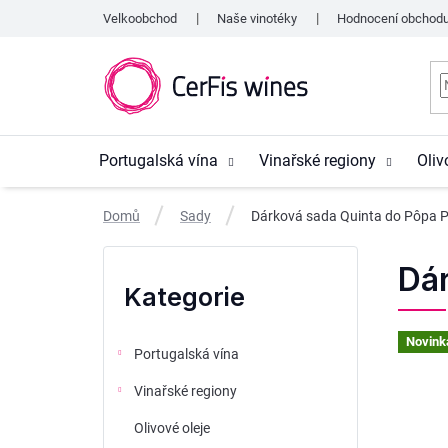
Přejít
Velkoobchod
Naše vinotéky
Hodnocení obchod
na
obsah
Portugalská vína
Vinařské regiony
Oliv
Domů
Sady
Dárková sada Quinta do Pôpa 
P
Přeskočit
Dá
o
kategorie
Kategorie
s
t
Novink
Portugalská vína
r
Vinařské regiony
a
Olivové oleje
n