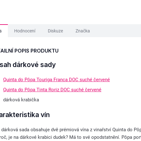
s
Hodnocení
Diskuze
Značka
AILNÍ POPIS PRODUKTU
sah dárkové sady
Quinta do Pôpa Touriga Franca DOC suché červené
Quinta do Pôpa Tinta Roriz DOC suché červené
dárková krabička
rakteristika vín
 dárková sada obsahuje dvě prémiová vína z vinařství Quinta do Pôp
roč, je na dárkové krabici dudek? Má to své opodstatnění. Pôpa por