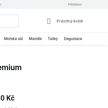
Podmínky ochrany osobních údajů
Kontakty
Přihlášení
Moje objednávka
Nákupní
Prázdný košík
košík
Mořská sůl
Mandle
Tašky
Degustace
Blog
remium
30 Kč