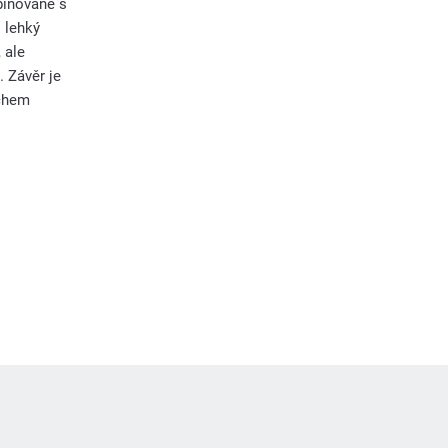
binované s
 lehký
, ale
. Závěr je
echem