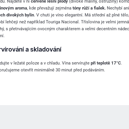
du. Najdete v ní
červené lesní plody
(divoké maliny, ostružiny) kom
tinovým aroma
, kde převažují zejména
tóny růží a fialek.
Nechybí ani
ch divokých bylin
. V chuti je víno elegantní. Má střední až plné tělo
bí lehčeji než například Touriga Nacional. Tříslovina je velmi jemná
hý, s přetrvávajícím ovocným charakterem a velmi decentním nád
ní.
rvírování a skladování
dujte v ležaté poloze a v chladu. Vína servírujte
při teplotě 17°C
.
ručujeme otevřít minimálně 30 minut před podáváním.