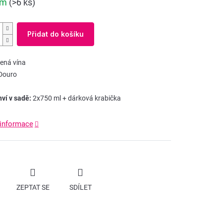
em
(>6 ks)
Přidat do košíku
ená vína
Douro
hví v sadě:
2x750 ml + dárková krabička
 informace
ZEPTAT SE
SDÍLET