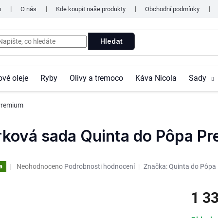
u
O nás
Kde koupit naše produkty
Obchodní podmínky
Hledat
ové oleje
Ryby
Olivy a tremoco
Káva Nicola
Sady
Premium
rková sada Quinta do Pôpa P
Průměrné
Neohodnoceno
Podrobnosti hodnocení
Značka:
Quinta do Pôpa
a
hodnocení
produktu
1 3
je
0,0
z
Měrná