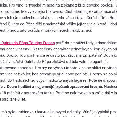
íčku
. Pro víno je typická mineralita získaná z břidlicového podloží. V
 a mohutné. Má výraznější tříslovinu. Chuti dominuje kombinace šť
e s lehkým nádechem tabáku a cedrového dřeva. Odrůda Tinta Rori
řství Quinta do Pôpa těží z nadmořské výšky jejich vinic, která jí do
est, kterou tato odrůda v horkých letech někdy ztrácí.
 Quinta do Pôpa Touriga Franca
patří do prestižní řady jednoodrůdo
ými chce vinařství ukázat čistý charakter jednotlivých ikonických o
onu Douro. Touriga Franca je často považována za „páteřní“ Doursk
dání vinařství Quinta do Pôpa získává odrůda velmi elegantní a
kturovanou podobu. Hrozny na výrobu tohoto vína se sklízí na vino
ém více než 25 let, kde převažuje břidlicové podloží. Hrozny se po sk
ístí do tradičních žulových nádrží zvaných lagares.
Poté se šlapou 
je v Douru tradiční a nejjemnější způsob zpracování hroznů.
Následn
o 18 měsíců v nerezovém tanku. Poté se nalahvovalo a zrálo dál v la
 přibližně 3 let.
 má sytou rubínovou barvu s fialovými odlesky. Vůně je typická pro