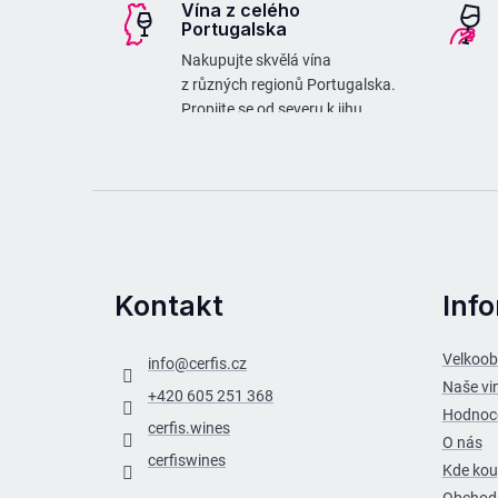
Vína z celého
a
Portugalska
t
Nakupujte skvělá vína
í
z různých regionů Portugalska.
Propijte se od severu k jihu
a zase zpátky :)
Kontakt
Inf
Velkoo
info
@
cerfis.cz
Naše vi
+420 605 251 368
Hodnoc
cerfis.wines
O nás
cerfiswines
Kde kou