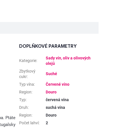
DOPLŇKOVÉ PARAMETRY
Sady vín, oliv a olivových
Kategorie
:
olejů
Zbytkový
Suché
cukr
:
Typ vína
:
Červené víno
Region
:
Douro
Typ
:
červená vína
Druh
:
suchá vína
Region
:
Douro
a. Ptáte
Počet lahví
:
2
tugalsky