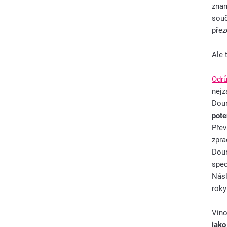
znam
souč
přez
Ale 
Odrů
nejz
Dour
pote
Přev
zpra
Dour
spec
Násl
roky
Víno
jako