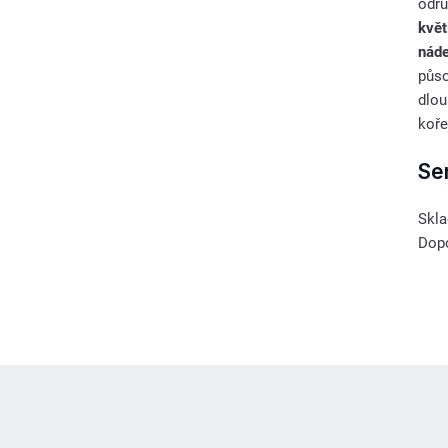
odrů
kvě
náde
půso
dlou
koře
Se
Skla
Dopo
Z
á
p