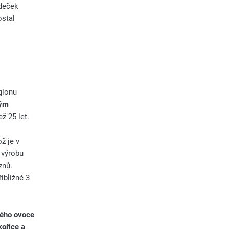
ědeček
ostal
gionu
lým
ž 25 let.
ž je v
 výrobu
znů.
ibližně 3
ného ovoce
kořice a