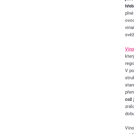
hřeb
plné
ovoc
vina
svěž
Víno
kter
regi
V po
stru
star
přem
což 
zrál
dobu
Víno