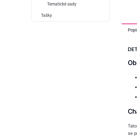
Tematické sady
Tašky
Popi
DET
Ob
Cha
Tato
se p