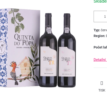
Sklad
5
cena:
hvězdiček.
Typ:
červ
Region:
Počet la
Detailní
TISK