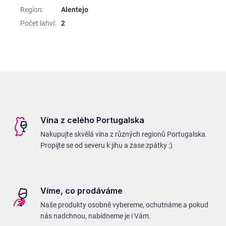
Region
:
Alentejo
Počet lahví
:
2
Z
á
p
Vína z celého Portugalska
a
Nakupujte skvělá vína z různých regionů Portugalska.
t
Propijte se od severu k jihu a zase zpátky :)
í
Víme, co prodáváme
Naše produkty osobně vybereme, ochutnáme a pokud
nás nadchnou, nabídneme je i Vám.