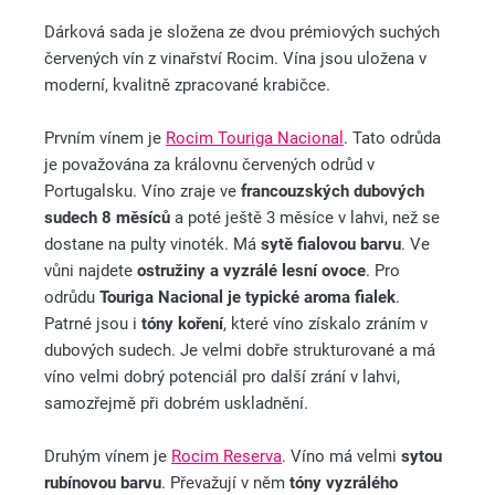
Dárková sada je složena ze dvou prémiových suchých
červených vín z vinařství Rocim. Vína jsou uložena v
moderní, kvalitně zpracované krabičce.
Prvním vínem je
Rocim Touriga Nacional
. Tato odrůda
je považována za královnu červených odrůd v
Portugalsku. Víno zraje ve
francouzských dubových
sudech 8 měsíců
a poté ještě
3 měsíce v lahvi, než se
dostane na pulty vinoték. Má
sytě fialovou barvu
. Ve
vůni najdete
ostružiny a vyzrálé lesní ovoce
. Pro
odrůdu
Touriga Nacional je typické aroma fialek
.
Patrné jsou i
tóny koření
, které víno získalo zráním v
dubových sudech. Je velmi dobře strukturované a má
víno velmi
dobrý potenciál pro další zrání v lahvi,
samozřejmě při dobrém uskladnění.
Druhým vínem je
Rocim Reserva
. Víno má velmi
sytou
rubínovou barvu
. Převažují v něm
tóny vyzrálého