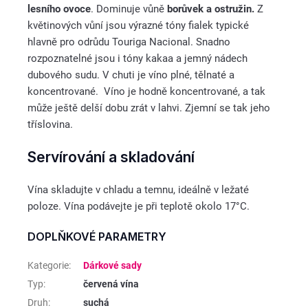
lesního ovoce
. Dominuje vůně
borůvek a ostružin.
Z
květinových vůní jsou výrazné tóny fialek typické
hlavně pro odrůdu Touriga Nacional. Snadno
rozpoznatelné jsou i tóny kakaa a jemný nádech
dubového sudu. V chuti je víno plné, tělnaté a
koncentrované. Víno je hodně koncentrované, a tak
může ještě delší dobu zrát v lahvi. Zjemní se tak jeho
tříslovina.
Servírování a skladování
Vína skladujte v chladu a temnu, ideálně v ležaté
poloze. Vína podávejte je při teplotě okolo 17°C.
DOPLŇKOVÉ PARAMETRY
Kategorie
:
Dárkové sady
Typ
:
červená vína
Druh
:
suchá