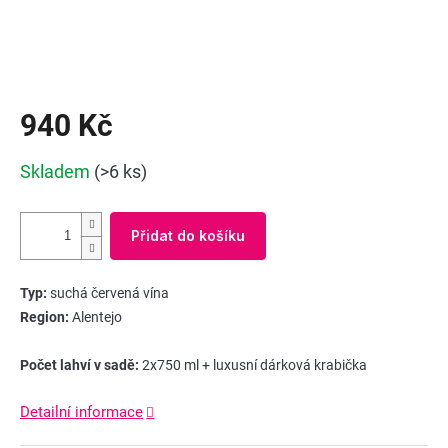
940 Kč
Měrná
Skladem
(>6 ks)
cena:
Přidat do košíku
Typ:
suchá červená vína
Region:
Alentejo
Počet lahví v sadě:
2x750 ml + luxusní dárková krabička
Detailní informace