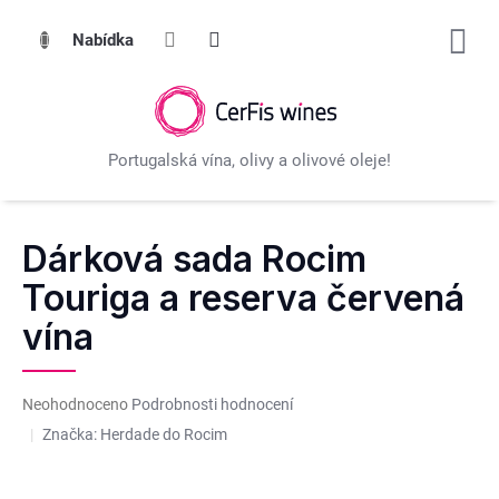
Přejít
na
obsah
Dárková sada Rocim
Touriga a reserva červená
vína
Průměrné
Neohodnoceno
Podrobnosti hodnocení
hodnocení
Značka:
Herdade do Rocim
produktu
je
0,0