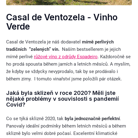
Casal de Ventozela - Vinho
Verde
Casal de Ventozela je náš dodavatel
mírně perlivých
tradičních “zelených” vín.
Naším bestsellerem je jejich
mírně perlivé
růžové víno z odrůdy Espadeiro
. Každoročně se
ho prodá spousta během jarních a letních měsíců. A myslím,
že kdyby se vždycky nevyprodalo, tak by se prodávalo i
během zimy. I tomuto vinařství jsme položili pár otázek.
Jaká byla sklizeň v roce 2020? Měli jste
nějaké problémy v souvislosti s pandemií
Covid?
Co se týká sklizně 2020, tak
byla jednoznačně perfektní
.
Panovaly ideální podmínky během letních měsíců a během
sklizně bylo velmi dobré počasí. Excelentní klimatické