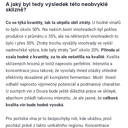
A jaký byl tedy výsledek této neobvyklé
sklizně?
Co se týká kvantity, tak ta utrpěla obří ztráty.
U hodně vinařů
to bylo okolo 50%. Na naších šesti vinohradech byl pokles
produkce v průměru o 35%, ale na některých vinohradech to
bylo i přes 50%. Ztráty trochu vyvážily vinohrady ve vyšší
nadmořské výšce, kde byly ztráty “jen” okolo 20%.
Příroda si
vzala hodně z kvantity, za to ale nešetřila na kvalitě
. Kvalita
sklizených hroznů je totiž naprosto perfektní. Intenzita a
koncentrace jsou takové, že vyvolaly ihned otázky ohledně
efektivity dosažené při kompletní fermentaci. Mošt ihned
odhalil naprosto výjimečný potenciál a podmanivý charakter.
U suchých vín z Doura bude ještě důležitá práce ve sklepě,
abychom zvládli takovou intenzitu. Je ale jasné, že
celková
kvalita vín bude hodně vysoká.
Pro portská vína je to bezpochyby rok, kde ukážou, proč
pochází právě z takto unikátního regionu. Koncentrace