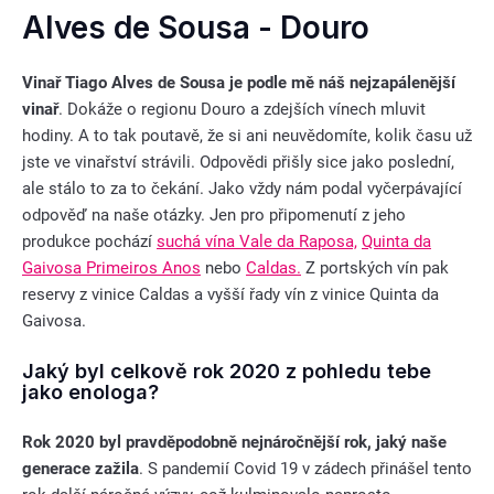
Alves de Sousa - Douro
Vinař Tiago Alves de Sousa je podle mě náš nejzapálenější
vinař
. Dokáže o regionu Douro a zdejších vínech mluvit
hodiny. A to tak poutavě, že si ani neuvědomíte, kolik času už
jste ve vinařství strávili. Odpovědi přišly sice jako poslední,
ale stálo to za to čekání. Jako vždy nám podal vyčerpávající
odpověď na naše otázky. Jen pro připomenutí z jeho
produkce pochází
suchá vína Vale da Raposa,
Quinta da
Gaivosa Primeiros Anos
nebo
Caldas.
Z portských vín pak
reservy z vinice Caldas a vyšší řady vín z vinice Quinta da
Gaivosa.
Jaký byl celkově rok 2020 z pohledu tebe
jako enologa?
Rok 2020 byl pravděpodobně nejnáročnější rok, jaký naše
generace zažila
. S pandemií Covid 19 v zádech přinášel tento