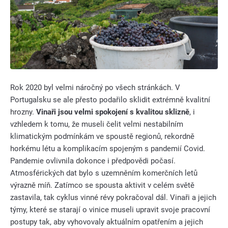
Rok 2020 byl velmi náročný po všech stránkách. V
Portugalsku se ale přesto podařilo sklidit extrémně kvalitní
hrozny.
Vinaři jsou velmi spokojení s kvalitou sklizně
, i
vzhledem k tomu, že museli čelit velmi nestabilním
klimatickým podmínkám ve spoustě regionů, rekordně
horkému létu a komplikacím spojeným s pandemií Covid.
Pandemie ovlivnila dokonce i předpovědi počasí.
Atmosférických dat bylo s uzemněním komerčních letů
výrazně míň. Zatímco se spousta aktivit v celém světě
zastavila, tak cyklus vinné révy pokračoval dál. Vinaři a jejich
týmy, které se starají o vinice museli upravit svoje pracovní
postupy tak, aby vyhovovaly aktuálním opatřením a jejich