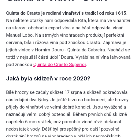
Q
uinta do Crasto je rodinné vinařství s tradicí od roku 1615
.
Na některé otázky nám odpovídala Rita, která má ve vinařství
na starost obchod a export vína a na část odpovídal vinař
Manuel Lobo. Na strmých vinohradech produkují perfektní
červená, bílá i růžová vína pod značkou Crasto. Zajímavá je
jejich vinice v Horním Douru - Quinta da Cabreira. Nachází se
totiž v nejsušší části údolí Doura. Vyrábí na ní vína lahvovaná
pod značkou
Quinta do Crasto Superior
.
Jaká byla sklizeň v roce 2020?
Bílé hrozny se začaly sklízet 17.srpna a sklizeň pokračovala
následující dva týdny. Je ještě brzo na hodnocení, ale hrozny
přijely do vinařství ve velmi dobré kondici. Jsou vyvážené a
naznačují velmi dobrý potenciál. Během prvních dnů sklizně
napršelo 6 mm srážek, což pomohlo vinné révě překonat
nedostatek vody. Déšť byl prospěšný pro další pozvolné
dozrávání hroznů na vinohradech v nižších nadmořských