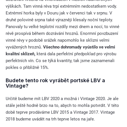
výškách. Tam vinná réva trpí extrémním nedostatkem vody.
Extrémní horka byly v Douru jak v červenci tak v srpnu. V
druhé polovině srpna také výrazněji klesaly noční teploty.
Panovaly tu velké teplotní rozdíly mezi dnem a nocí, to vinné
révě prospívá během dozrávání hroznů. Enormní povzbuzení
vinné révy v podobě srážek napomohlo ke sklizni velmi
vyvážených hroznů.
Všechno dohromady vyústilo ve velmi
kvalitní sklizeň,
která dala perfektní předpoklad pro výrobu
perfektních vín. Co se týká kvantity, tak jsme zaznamenali
pokles o přibližně 15%.
Budete tento rok vyrábět portské LBV a
Vintage?
Určitě budeme mít LBV 2020 a možná i Vintage 2020. Je ale
stále ještě hodně brzo na to, abych to mohla potvrdit. V této
době teprve prodáváme LBV 2015 a Vintage 2017. Vintage
2018 budeme uvádět na trh teprve letos na jaře.