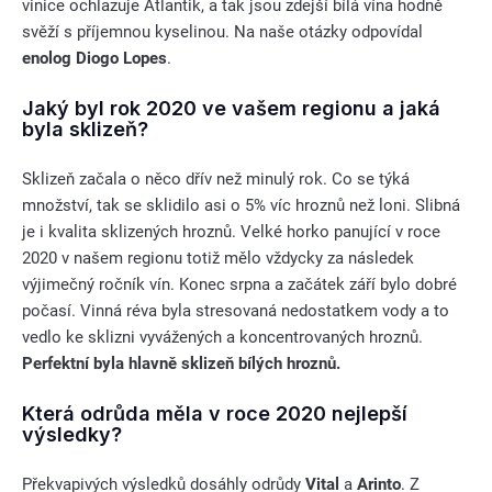
vinice ochlazuje Atlantik, a tak jsou zdejší bílá vína hodně
svěží s příjemnou kyselinou. Na naše otázky odpovídal
enolog Diogo Lopes
.
Jaký byl rok 2020 ve vašem regionu a jaká
byla sklizeň?
Sklizeň začala o něco dřív než minulý rok. Co se týká
množství, tak se sklidilo asi o 5% víc hroznů než loni. Slibná
je i kvalita sklizených hroznů. Velké horko panující v roce
2020 v našem regionu totiž mělo vždycky za následek
výjimečný ročník vín. Konec srpna a začátek září bylo dobré
počasí. Vinná réva byla stresovaná nedostatkem vody a to
vedlo ke sklizni vyvážených a koncentrovaných hroznů.
Perfektní byla hlavně sklizeň bílých hroznů.
Která odrůda měla v roce 2020 nejlepší
výsledky?
Překvapivých výsledků dosáhly odrůdy
Vital
a
Arinto
. Z