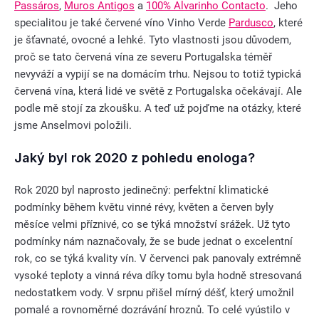
Passáros
,
Muros Antigos
a
100% Alvarinho Contacto
. Jeho
specialitou je také červené víno Vinho Verde
Pardusco
, které
je šťavnaté, ovocné a lehké. Tyto vlastnosti jsou důvodem,
proč se tato červená vína ze severu Portugalska téměř
nevyváží a vypijí se na domácím trhu. Nejsou to totiž typická
červená vína, která lidé ve světě z Portugalska očekávají. Ale
podle mě stojí za zkoušku. A teď už pojďme na otázky, které
jsme Anselmovi položili.
Jaký byl rok 2020 z pohledu enologa?
Rok 2020 byl naprosto jedinečný: perfektní klimatické
podmínky během květu vinné révy, květen a červen byly
měsíce velmi příznivé, co se týká množství srážek. Už tyto
podmínky nám naznačovaly, že se bude jednat o excelentní
rok, co se týká kvality vín. V červenci pak panovaly extrémně
vysoké teploty a vinná réva díky tomu byla hodně stresovaná
nedostatkem vody. V srpnu přišel mírný déšť, který umožnil
pomalé a rovnoměrné dozrávání hroznů. To celé vyústilo v