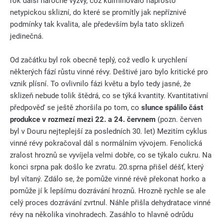
rok další náročné výzvy, což kulminovalo naprosto
netypickou sklizní, do které se promítly jak nepříznivé
podmínky tak kvalita, ale především byla tato sklizeň
jedinečná.
Od začátku byl rok obecně teplý, což vedlo k urychlení
některých fází růstu vinné révy. Deštivé jaro bylo kritické pro
vznik plísní. To ovlivnilo fázi květu a bylo tedy jasné, že
sklizeň nebude tolik štědrá, co se týká kvantity. Kvantitativní
předpověď se ještě zhoršila po tom, co
slunce spálilo část
produkce v rozmezí mezi 22. a 24. červnem
(pozn. červen
byl v Douru nejteplejší za posledních 30. let) Mezitím cyklus
vinné révy pokračoval dál s normálním vývojem. Fenolická
zralost hroznů se vyvíjela velmi dobře, co se týkalo cukru. Na
konci srpna pak došlo ke zvratu. 20.sprna přišel déšť, který
byl vítaný. Zdálo se, že pomůže vinné révě překonat horko a
pomůže jí k lepšímu dozrávání hroznů. Hrozně rychle se ale
celý proces dozrávání zvrtnul. Náhle přišla dehydratace vinné
révy na několika vinohradech. Zasáhlo to hlavně odrůdu