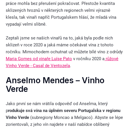
práce mohla bez přerušení pokračovat. Přestože kvantita
sklizených hroznů v některých regionech velmi výrazně
klesla, tak vinaři napříč Portugalskem hlásí, že mladá vína
vypadají velmi slibně.
Zeptali jsme se našich vinařů na to, jaká byla podle nich
sklizeň v roce 2020 a jaká máme očekávat vína z tohoto
ročníku. Mimochodem ochutnat už můžete bílé víno z odrůdy
Maria Gomes od vinaře Luíse Pato
v ročníku 2020 a
růžové
Vinho Verde - Casal de Ventozela
.
Anselmo Mendes – Vinho
Verde
Jako první se nám vrátila odpověď od Anselma, který
p
rodukuje svá vína na úplném severu Portugalska v regionu
Vinho Verde
(subregiony Moncao a Melgaco). Abyste se lépe
zorientovali, z jeho vín najdete v naší nabídce oblíbený