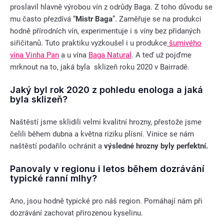
proslavil hlavně výrobou vín z odrůdy Baga. Z toho důvodu se
mu často přezdívá “
Mistr Baga
”. Zaměřuje se na produkci
hodně přírodních vín, experimentuje i s víny bez přidaných
siřičitanů. Tuto praktiku vyzkoušel i u produkce
šumivého
vína Vinha Pan
a u vína
Baga Natural
. A teď už pojďme
mrknout na to, jaká byla sklizeň roku 2020 v Bairradě.
Jaký byl rok 2020 z pohledu enologa a jaká
byla sklizeň?
Naštěstí jsme sklidili velmi kvalitní hrozny, přestože jsme
čelili během dubna a května riziku plísní. Vinice se nám
naštěstí podařilo ochránit a
výsledné hrozny byly perfektní.
Panovaly v regionu i letos během dozrávání
typické ranní mlhy?
Ano, jsou hodně typické pro náš region. Pomáhají nám při
dozrávání zachovat přirozenou kyselinu.