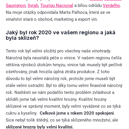
Sauvignon
,
Syrah
,
Tourigu Nacional
a bílou odrůdu
Verdelho
.
Na moje otázky odpovídala Marta Palhoca, která se ve
vinařství stará o obchod, marketing a export vín.
Jaký byl rok 2020 ve vašem regionu a jaká
byla sklizeň?
Tento rok byl velmi složitý pro všechny naše vinohrady.
Náročná byla neustálá péče o vinice. V našem regionu čelila
většina výrobců útokům hmyzu, vinice tak musely být pečlivě
ošetřovány, jinak hrozila úplná ztráta produkce. Z toho
důvodu to byl velmi náročný rok, protože jsme museli být
stále velmi ostražití. Byl to díky tomu velmi finančně náročný
rok. Naštěstí se nám podařilo tento problém zvládnout a
sklidili jsme tak velmi kvalitní hrozny. Kvalitní hrozny
sklizené ve správný moment, byly velmi vyvážené co se týká
cukru a kyseliny.
Celkově jsme s rokem 2020 spokojeni
.
Sice nebyl tolik štědrý, co se týká sklizeného množství, ale
sklizené hrozny byly velmi kvalitní.