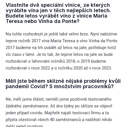
Vlastníte dvě speciální vinice, ze kterých
vyrábíte vína jen v těch nejlepších letech.
Budete letos vyrábět víno z vinice Maria
Teresa nebo Vinha da Ponte?
Na tohle rozhodnutí je ještě také velmi brzo. Nyní nabízíme
teprve ročník 2017 vína Maria Teresa a víno Vinha da Ponte
2017 budeme na trh uvádět až letos na jaře, potřebuje totiž
víc času v lahvi. Je to tak, že teprve letos na jaře se bude
rozhodovat o lahvování ročníků 2018, o 2019 budeme
rozhodovat v roce 2022 a o ročníku 2020 až v roce 2023.
Měli jste během sklizně nějaké problémy kvůli
pandemii Covid? S množstvím pracovníků?
Ne, měli jsme štěstí, neměli jsme pozitivně testovaného
žádného zaměstnance. Až dva týdny po sklizni se objevil
jeden případ covidu. Majitelé najali testovací firmu a ta
přijela otestovat všech 40 zaměstnanců a naštěstí nikdo
další nebyl pozitivní.