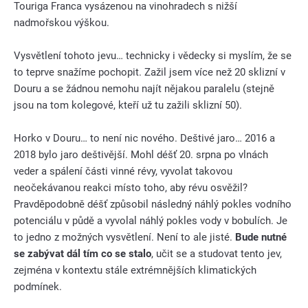
Touriga Franca vysázenou na vinohradech s nižší
nadmořskou výškou.
Vysvětlení tohoto jevu… technicky i vědecky si myslím, že se
to teprve snažíme pochopit. Zažil jsem více než 20 sklizní v
Douru a se žádnou nemohu najít nějakou paralelu (stejně
jsou na tom kolegové, kteří už tu zažili sklizní 50).
Horko v Douru… to není nic nového. Deštivé jaro… 2016 a
2018 bylo jaro deštivější. Mohl déšť 20. srpna po vlnách
veder a spálení části vinné révy, vyvolat takovou
neočekávanou reakci místo toho, aby révu osvěžil?
Pravděpodobně déšť způsobil následný náhlý pokles vodního
potenciálu v půdě a vyvolal náhlý pokles vody v bobulích. Je
to jedno z možných vysvětlení. Není to ale jisté.
Bude nutné
se zabývat dál tím co se stalo
, učit se a studovat tento jev,
zejména v kontextu stále extrémnějších klimatických
podmínek.