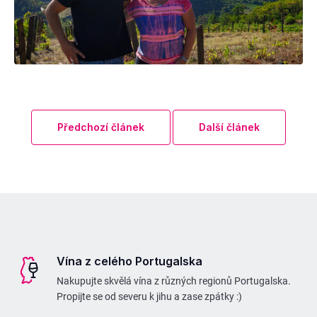
Předchozí článek
Další článek
Z
á
p
Vína z celého Portugalska
a
Nakupujte skvělá vína z různých regionů Portugalska.
t
Propijte se od severu k jihu a zase zpátky :)
í