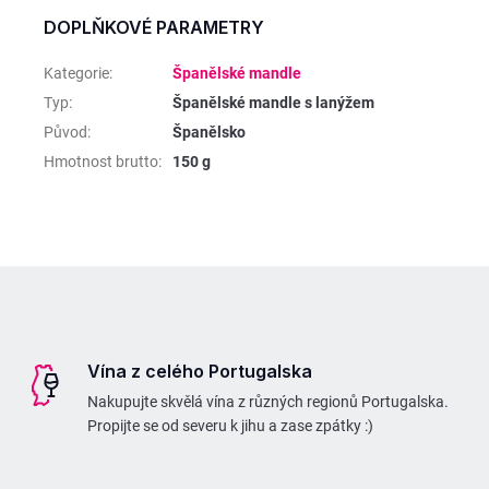
DOPLŇKOVÉ PARAMETRY
Kategorie
:
Španělské mandle
Typ
:
Španělské mandle s lanýžem
Původ
:
Španělsko
Hmotnost brutto
:
150 g
Z
á
p
Vína z celého Portugalska
a
Nakupujte skvělá vína z různých regionů Portugalska.
t
Propijte se od severu k jihu a zase zpátky :)
í