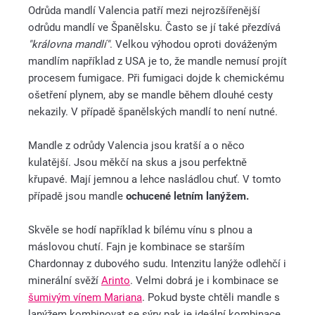
Odrůda mandlí Valencia patří mezi nejrozšířenější
odrůdu mandlí ve Španělsku. Často se jí také přezdívá
"královna mandlí"
. Velkou výhodou oproti dováženým
mandlím například z USA je to, že mandle nemusí projít
procesem fumigace. Při fumigaci dojde k chemickému
ošetření plynem, aby se mandle během dlouhé cesty
nekazily. V případě španělských mandlí to není nutné.
Mandle z odrůdy Valencia jsou kratší a o něco
kulatější. Jsou měkčí na skus a jsou perfektně
křupavé. Mají jemnou a lehce nasládlou chuť. V tomto
případě jsou mandle
ochucené letním lanýžem.
Skvěle se hodí například k bílému vínu s plnou a
máslovou chutí. Fajn je kombinace se starším
Chardonnay z dubového sudu. Intenzitu lanýže odlehčí i
minerální svěží
Arinto
. Velmi dobrá je i kombinace se
šumivým vínem Mariana
. Pokud byste chtěli mandle s
lanýžem kombinovat se sýry pak je ideální kombinace