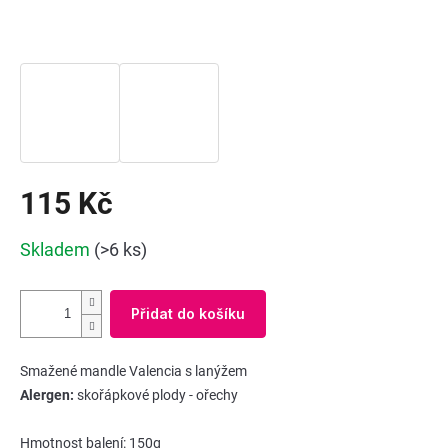
115 Kč
Měrná
Skladem
(>6 ks)
cena:
Přidat do košíku
Smažené mandle Valencia s lanýžem
Alergen:
skořápkové plody - ořechy
Hmotnost balení: 150g