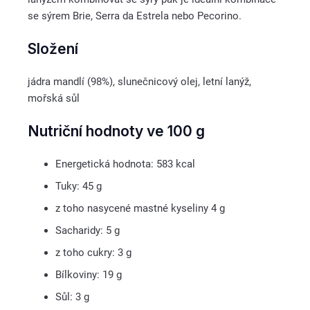
se sýrem Brie, Serra da Estrela nebo Pecorino.
Složení
jádra mandlí (98%), slunečnicový olej, letní lanýž,
mořská sůl
Nutriční hodnoty ve 100 g
Energetická hodnota: 583 kcal
Tuky: 45 g
z toho nasycené mastné kyseliny 4 g
Sacharidy: 5 g
z toho cukry: 3 g
Bílkoviny: 19 g
Sůl: 3 g