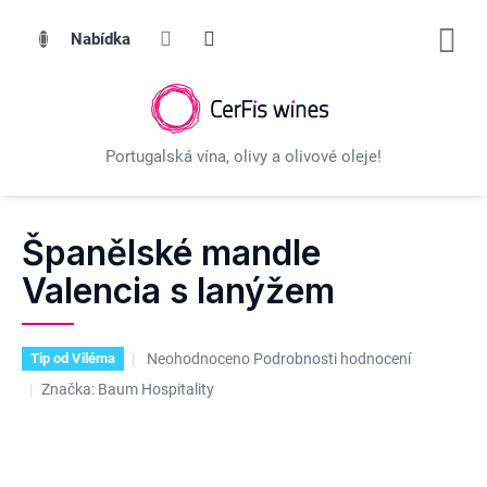
Přejít
na
obsah
Španělské mandle
Valencia s lanýžem
Průměrné
Neohodnoceno
Podrobnosti hodnocení
Tip od Viléma
hodnocení
Značka:
Baum Hospitality
produktu
je
0,0
z
5