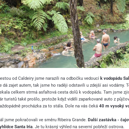
estou od Caldeiry jsme narazili na odbočku vedoucí
k vodopádu Sal
e dá zajet autem, tak jsme ho raději odstavili u zdejší asi vodárny.
ekala celkem strmá asfaltová cesta dolů k vodopádu. Tam jsme zjisti
ár turistů také prošlo, protože když viděli zaparkované auto z půjčov
aždopádně procházka za to stála. Dole na vás čeká
40 m vysoký vo
ál jsme pokračovali ve směru Ribeira Grande.
Další zastávka - čaj
yhlídce Santa Iria
. Je tu krásný výhled na severní pobřeží ostrova.