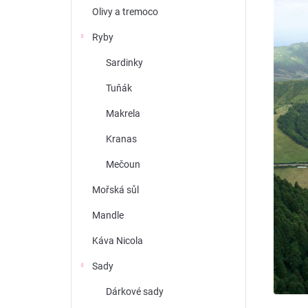
n
Olivy a tremoco
í
Ryby
p
Sardinky
a
Tuňák
n
e
Makrela
l
Kranas
Mečoun
Mořská sůl
Mandle
Káva Nicola
Sady
Dárkové sady