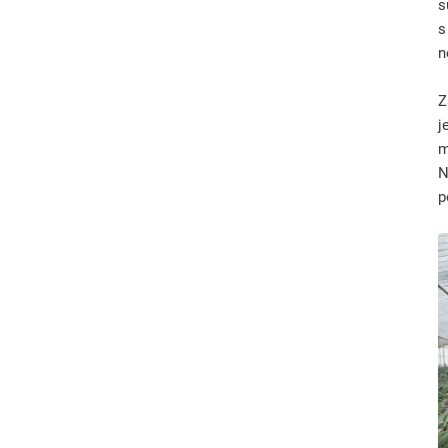
s
s
n
Z
j
m
N
p