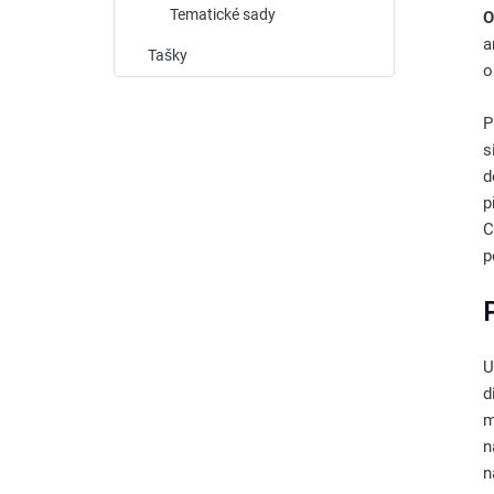
Tematické sady
O
a
Tašky
o
P
s
d
p
C
p
U
d
m
n
n