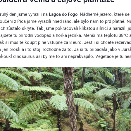
ruhý den jsme vyrazili na
Lagoa do Fogo
. Nádherné jezero, které se
oučeni z Pica jsme vyrazili hned ráno, ale bylo nám to prd platné. 
ich zůstalo skryté. Tak jsme pokračovali klikatou silnicí a narazili
ajdete tu přírodní vodopád a horká jezírka. Menší má teplotu 38°C a
ak si musíte koupit plné vstupné za 8 euro. Jestli si chcete rezervaci
o jen prošli a i to stojí rozhodně za to. Já si tu připadala jako v J
ykoukl dinosaurus asi by mě to ani nepřekvapilo. Vegetace je tu n