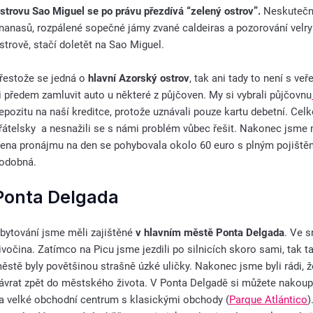
strovu Sao Miguel se po právu přezdívá “zelený ostrov”.
Neskutečná 
nanasů, rozpálené sopečné jámy zvané caldeiras a pozorování velr
strově, stačí doletět na Sao Miguel.
řestože se jedná o
hlavní Azorský ostrov
, tak ani tady to není s ve
i předem zamluvit auto u některé z půjčoven. My si vybrali půjčovnu
epozitu na naší kreditce, protože uznávali pouze kartu debetní. Ce
řátelsky a nesnažili se s námi problém vůbec řešit. Nakonec jsme mu
ena pronájmu na den se pohybovala okolo 60 euro s plným pojištěn
odobná.
Ponta Delgada
bytování jsme měli zajištěné
v hlavním městě Ponta Delgada
. Ve 
ivočina. Zatímco na Picu jsme jezdili po silnicích skoro sami, tak t
ěstě byly povětšinou strašně úzké uličky. Nakonec jsme byli rádi, že
ávrat zpět do městského života. V Ponta Delgadě si můžete nakoupit
a velké obchodní centrum s klasickými obchody (
Parque Atlántico
)