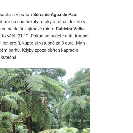
 nachází v pohoří
Serra de Água de Pau
.
Nahoře na nás čekaly mraky a mlha. Jezero v
 jsme na další zajímavé místo
Caldeira Velha
.
 to větší 21 °C. Pokud se budete chtít koupat,
 jen projít, kupte si vstupné za 3 eura. My si
urském parku. Kdyby zpoza obřích kapradin
eskutečná.