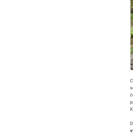
C
s
č
p
K
D
v