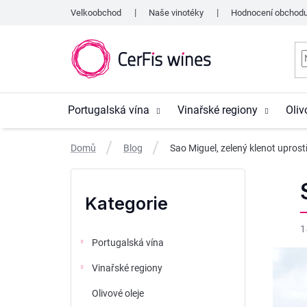
Přejít
Velkoobchod
Naše vinotéky
Hodnocení obchod
na
obsah
Portugalská vína
Vinařské regiony
Oliv
Domů
Blog
Sao Miguel, zelený klenot uprost
P
Přeskočit
o
kategorie
Kategorie
s
1
t
Portugalská vína
r
Vinařské regiony
a
Olivové oleje
n