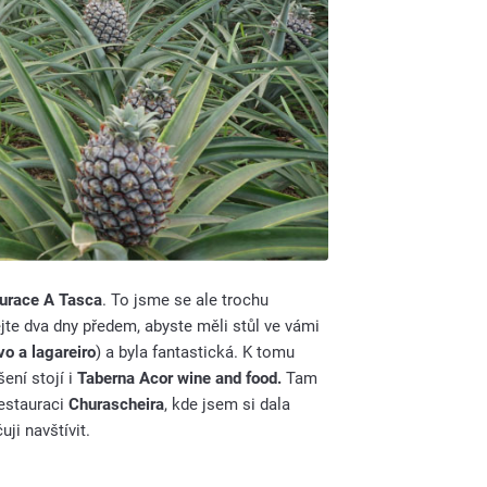
aurace A Tasca
. To jsme se ale trochu
ejte dva dny předem, abyste měli stůl ve vámi
vo a lagareiro
) a byla fantastická. K tomu
šení stojí i
Taberna Acor wine and food.
Tam
restauraci
Churascheira
, kde jsem si dala
uji navštívit.