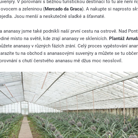
uvenýry. V porovnání s běžnou turistickou destinací to tu ale není ni
 ovocem a zeleninou (
Mercado da Graca
). A nakupte si naprosto sk
ejedla. Jsou menší a neskutečně sladké a šťavnaté.
a ananasy jsme také podnikli naší první cestu na ostrově. Nad Pont
ediné místo na světě, kde zrají ananasy ve sklenících.
Plantáž Arruda
ůžete ananasy v různých fázích zrání. Celý proces vypěstování ana
arazíte tu na obchod s ananasovými suvenýry a můžete se tu občer
orovnání s chutí čerstvého ananasu mě džus moc neoslovil.