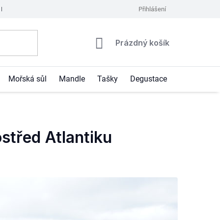
Podmínky ochrany osobních údajů
Kontakty
Přihlášení
Moje objednávka
Nákupní
Prázdný košík
košík
Mořská sůl
Mandle
Tašky
Degustace
Blog
střed Atlantiku