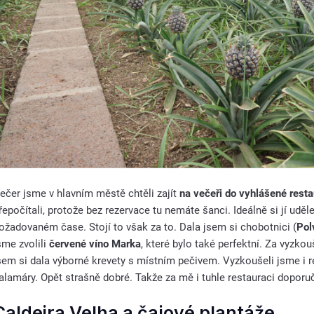
ečer jsme v hlavním městě chtěli zajít
na večeři do vyhlášené rest
řepočítali, protože bez rezervace tu nemáte šanci. Ideálně si jí uděl
ožadovaném čase. Stojí to však za to. Dala jsem si chobotnici (
Pol
sme zvolili
červené víno Marka
, které bylo také perfektní. Za vyzkou
sem si dala výborné krevety s místním pečivem. Vyzkoušeli jsme i 
alamáry. Opět strašně dobré. Takže za mě i tuhle restauraci doporuč
Caldeira Velha a čajové plantáže