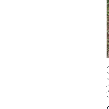
V
p
p
j
j
k