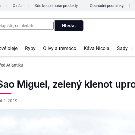
u
O nás
Kde koupit naše produkty
Obchodní podmínky
Hledat
ové oleje
Ryby
Olivy a tremoco
Káva Nicola
Sady
řed Atlantiku
Sao Miguel, zelený klenot upro
4.1.2019