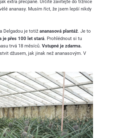
jak extra přecpané. Určitě zavítejte do tržnice
vělé ananasy. Musím říct, že jsem lepší nikdy
a Delgadou je totiž
ananasová plantáž
. Je to
 je přes 100 let stará
. Prohlédnout si tu
nasu trvá 18 měsíců.
Vstupné je zdarma.
stvit džusem, jak jinak než ananasovým. V