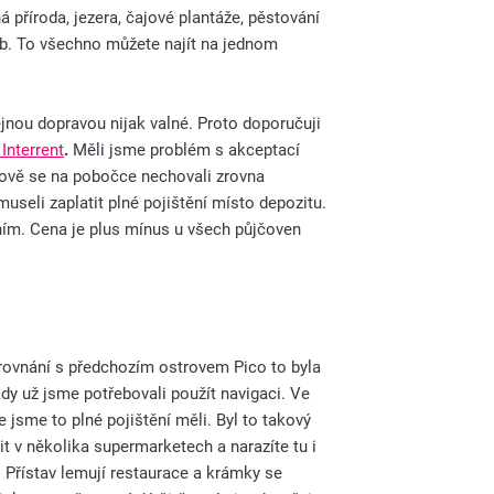
příroda, jezera, čajové plantáže, pěstování
yb. To všechno můžete najít na jednom
řejnou dopravou nijak valné. Proto doporučuji
Interrent
.
Měli jsme problém s akceptací
lkově se na pobočce nechovali zrovna
seli zaplatit plné pojištění místo depozitu.
ím. Cena je plus mínus u všech půjčoven
srovnání s předchozím ostrovem Pico to byla
ady už jsme potřebovali použít navigaci. Ve
 jsme to plné pojištění měli. Byl to takový
 v několika supermarketech a narazíte tu i
. Přístav lemují restaurace a krámky se