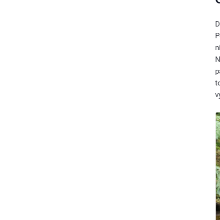
D
P
n
N
p
t
v