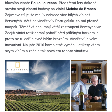
hlavního vinaře
Paula Laureana
. Před třemi lety dokončili
stavbu svojí vlastní budovy na
vinici Moinho do Branco
.
Zajímavostí je, že mají v nabídce více bílých vín než
červených. Většina vinařství v Portugalsku to má přesně
naopak. Téměř všichni mají větší zastoupení čevených vín.
Zdejší vinici totiž chrání pohoří před přílišným horkem, a
proto se tu daří hlavně bílým hroznům. Vinařství je velmi
inovativní. Na jaře 2016 kompletně vyměnili etikety všem
svým vínům a začala tak nová éra tohoto vinařství.