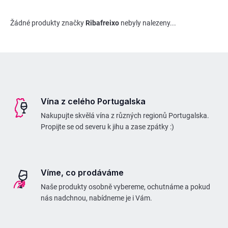
Žádné produkty značky
Ribafreixo
nebyly nalezeny...
Z
á
p
Vína z celého Portugalska
a
Nakupujte skvělá vína z různých regionů Portugalska.
t
Propijte se od severu k jihu a zase zpátky :)
í
Víme, co prodáváme
Naše produkty osobně vybereme, ochutnáme a pokud
nás nadchnou, nabídneme je i Vám.