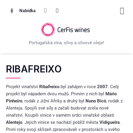
Přejít
na
obsah
RIBAFREIXO
Projekt vinařství
Ribafreixo
byl zahájen v roce
2007
. Celý
projekt byl nápadem dvou mužů. Prvním z nich byl
Mário
Pinheiro
, rodák z Jižní Afriky a druhý byl
Nuno Bicó
, rodák z
Alenteja. Spojili své síly a začali budovat zcela nové
vinařství. Koupili vinice v samém srdci vinařské oblasti
Alentejo
. Jejich vinice se nachází poblíž města
Vidigueira
.
První roky svojí sklizeň zpracovávali v prostorách u svého