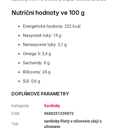
Nutriční hodnoty ve 100 g
Energetická hodnota: 222 kcal
Nasycené tuky: 14 g
Nenasycené tuky: 3,1 g
Omega 3: 2,4 g
Sacharidy: 0 g
Bílkoviny: 24 g
Sůl: 0,6 g
DOPLŇKOVÉ PARAMETRY
Kategorie
:
Sardinky
EAN
:
5600251239072
sardinky filety v olivovém oleji s
Typ
:
citronem