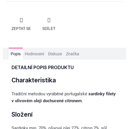
ZEPTAT SE
SDÍLET
Popis
Hodnocení
Diskuze
Značka
DETAILNÍ POPIS PRODUKTU
Charakteristika
Tradiční metodou vyráběné portugalské
sardinky filety
v olivovém oleji dochucené citronem
.
Složení
Sardinky min. 70%, olivový olej 27%, citron 2%, sůl