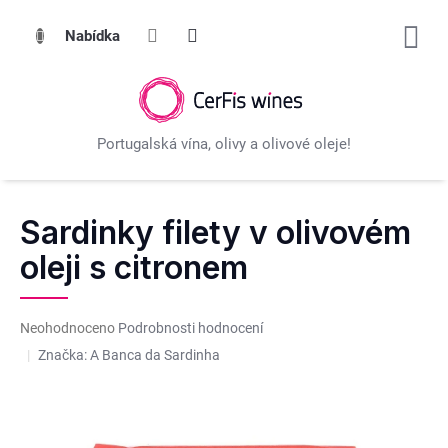
Přejít
na
obsah
Sardinky filety v olivovém
oleji s citronem
Průměrné
Neohodnoceno
Podrobnosti hodnocení
hodnocení
Značka:
A Banca da Sardinha
produktu
je
0,0
z
5