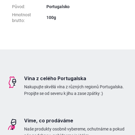
Původ
:
Portugalsko
Hmotnost
100g
brutto
:
Z
á
p
Vína z celého Portugalska
a
Nakupujte skvělá vína z různých regionů Portugalska.
t
Propijte se od severu k jihu a zase zpátky :)
í
Víme, co prodáváme
Naše produkty osobně vybereme, ochutnáme a pokud