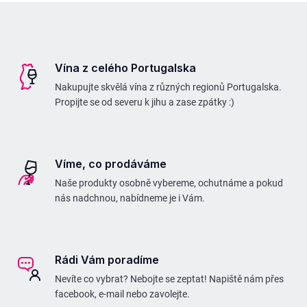
Z
á
p
Vína z celého Portugalska
a
Nakupujte skvělá vína z různých regionů Portugalska.
t
Propijte se od severu k jihu a zase zpátky :)
í
Víme, co prodáváme
Naše produkty osobně vybereme, ochutnáme a pokud
nás nadchnou, nabídneme je i Vám.
Rádi Vám poradíme
Nevíte co vybrat? Nebojte se zeptat! Napiště nám přes
facebook, e-mail nebo zavolejte.