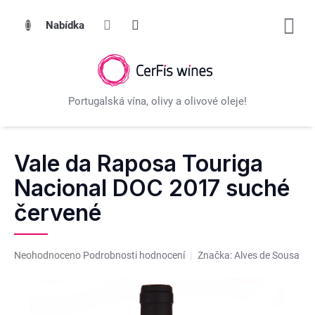
Přejít
na
obsah
Vale da Raposa Touriga
Nacional DOC 2017 suché
červené
Průměrné
Neohodnoceno
Podrobnosti hodnocení
Značka:
Alves de Sousa
hodnocení
produktu
je
0,0