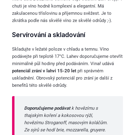
chuti je víno hodně komplexní a elegantní. Má
zakulacenou tříslovinu a příjemnou svěžest. Je to
zkrátka podle nás skvělé víno ze skvělé odrůdy ;-).
Servírování a skladování
Skladujte v ležaté poloze v chladu a temnu. Víno
podávejte při teplotě 17°C. Lahev doporučujeme otevřít
minimálně půl hodiny před podáváním. Vinař udává
potenciál zrání v lahvi 15-20 let
při správném
uskladnění. Obrovský potenciál pro zrání je další z
benefitů této skvělé odrůdy.
Doporučujeme podávat
k hovězímu s
thajským koření a kokosovou rýží,
hovězímu Stroganoff, masovým koláčům.
Ze sýrů se hodí brie, mozzarella, gruyere.