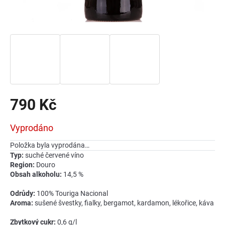
790 Kč
Měrná
Vyprodáno
cena:
Položka byla vyprodána…
Typ:
suché červené víno
Region:
Douro
Obsah alkoholu:
14,5 %
Odrůdy:
100% Touriga Nacional
Aroma:
sušené švestky, fialky, bergamot, kardamon, lékořice, káva
Zbytkový cukr:
0,6 g/l