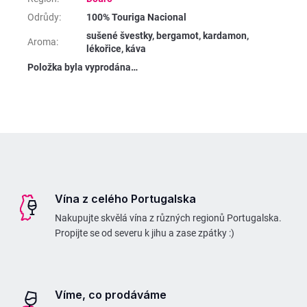
Odrůdy
:
100% Touriga Nacional
sušené švestky, bergamot, kardamon,
Aroma
:
lékořice, káva
Položka byla vyprodána…
Z
á
p
Vína z celého Portugalska
a
Nakupujte skvělá vína z různých regionů Portugalska.
t
Propijte se od severu k jihu a zase zpátky :)
í
Víme, co prodáváme