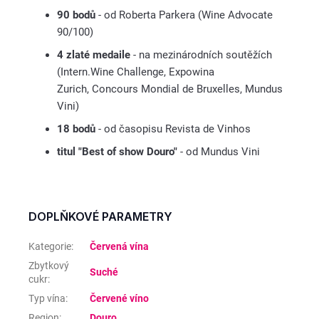
90 bodů
- od Roberta Parkera (Wine Advocate
90/100)
4 zlaté medaile
- na mezinárodních soutěžích
(Intern.Wine Challenge, Expowina
Zurich, Concours Mondial de Bruxelles, Mundus
Vini)
18 bodů
- od časopisu Revista de Vinhos
titul "Best of show Douro"
- od Mundus Vini
DOPLŇKOVÉ PARAMETRY
Kategorie
:
Červená vína
Zbytkový
Suché
cukr
:
Typ vína
:
Červené víno
Region
:
Douro