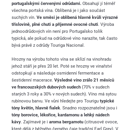
portugalskými červenými odrůdami.
Obsahují jí téměř
všechna portská vína. Oblíbená je i jako součást
suchých vín.
Ve směsi je oblíbená hlavně kvůli výrazné
tříslovině, plné chuti a příjemné ovocné chuti
. Výroba
jednoodrůdových vín není pro Portugalsko tolik
typická, ale pokud na odrůdové víno narazíte, tak často
bývá právě z odrůdy Touriga Nacional.
Hrozny na výrobu tohoto vína se sklízí na vinohradu
jehož stáří je přes 20 let. Poté se hrozny ve vinařství
odstopkují a následuje osmidenní fermentace a
šestidenní macerace.
Výsledné víno zrálo 21 měsíců
ve francouzských dubových sudech
(70% v sudech
starých 3 roky a 30% v nových sudech). Víno má sytou
rubínovou barvu. Ve vůni hledejte pro Tourigu
typické
tóny květin, hlavně fialek
. Snadno rozpoznatelné jsou i
tóny borovice, lékořice, kardamonu a lehký nádech
kávy
. Zajímavé je i
aroma bergamotu
(citrusové ovoce,
které dělá z běžného černého čaje tradiční Earl Grey). V