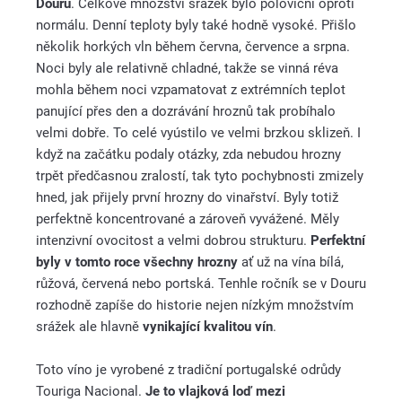
Douru
. Celkové množství srážek bylo poloviční oproti
normálu. Denní teploty byly také hodně vysoké. Přišlo
několik horkých vln během června, července a srpna.
Noci byly ale relativně chladné, takže se vinná réva
mohla během noci vzpamatovat z extrémních teplot
panující přes den a dozrávání hroznů tak probíhalo
velmi dobře. To celé vyústilo ve velmi brzkou sklizeň. I
když na začátku podaly otázky, zda nebudou hrozny
trpět předčasnou zralostí, tak tyto pochybnosti zmizely
hned, jak přijely první hrozny do vinařství. Byly totiž
perfektně koncentrované a zároveň vyvážené. Měly
intenzivní ovocitost a velmi dobrou strukturu.
Perfektní
byly v tomto roce všechny hrozny
ať už na vína bílá,
růžová, červená nebo portská. Tenhle ročník se v Douru
rozhodně zapíše do historie nejen nízkým množstvím
srážek ale hlavně
vynikající kvalitou vín
.
Toto víno je vyrobené z tradiční portugalské odrůdy
Touriga Nacional.
Je to vlajková loď mezi