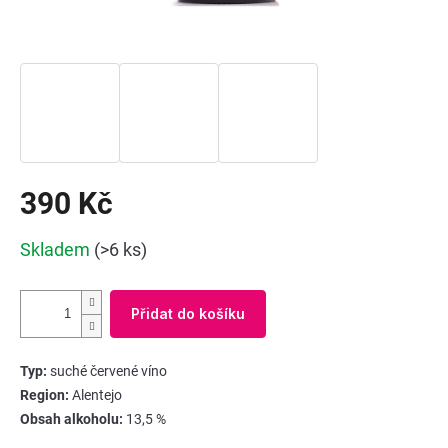
390 Kč
Měrná
Skladem
(>6 ks)
cena:
Přidat do košíku
Typ:
suché červené víno
Region:
Alentejo
Obsah alkoholu:
13,5 %