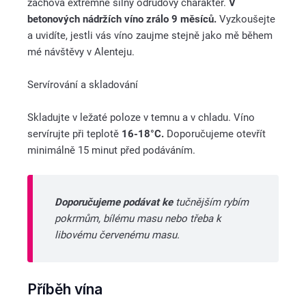
zachová extrémně silný odrůdový charakter.
V
betonových nádržích víno zrálo 9 měsíců.
Vyzkoušejte
a uvidíte, jestli vás víno zaujme stejně jako mě během
mé návštěvy v Alenteju.
Servírování a skladování
Skladujte v ležaté poloze v temnu a v chladu. Víno
servírujte při teplotě
16-18°C.
Doporučujeme otevřít
minimálně 15 minut před podáváním.
Doporučujeme podávat ke
tučnějším rybím
pokrmům, bílému masu nebo třeba k
libovému červenému masu.
Příběh vína