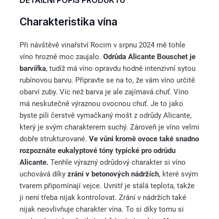
DETAILNÍ POPIS PRODUKTU
Charakteristika vína
Při návštěvě vinařství Rocim v srpnu 2024 mě tohle
víno hrozně moc zaujalo.
Odrůda Alicante Bouschet je
barvířka
, tudíž má víno opravdu hodně intenzivní sytou
rubínovou barvu. Připravte se na to, že vám víno určitě
obarví zuby. Víc než barva je ale zajímavá chuť. Víno
má neskutečně výraznou ovocnou chuť. Je to jako
byste pili čerstvě vymačkaný mošt z odrůdy Alicante,
který je svým charakterem suchý. Zároveň je víno velmi
dobře strukturované.
Ve vůni kromě ovoce také snadno
rozpoznáte eukalyptové tóny typické pro odrůdu
Alicante.
Tenhle výrazný odrůdový charakter si víno
uchovává díky
zrání v betonových nádržích
, které svým
tvarem připomínají vejce. Uvnitř je stálá teplota, takže
ji není třeba nijak kontrolovat. Zrání v nádržích také
nijak neovlivňuje charakter vína. To si díky tomu si