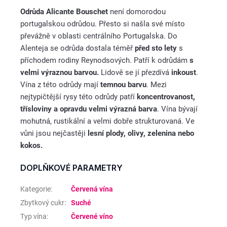
Odrůda Alicante Bouschet
není domorodou
portugalskou odrůdou. Přesto si našla své místo
převážně v oblasti centrálního Portugalska. Do
Alenteja se odrůda dostala téměř
před sto lety
s
příchodem rodiny Reynodsových. Patří k odrůdám
s
velmi výraznou barvou.
Lidově se jí přezdívá
inkoust
.
Vína z této odrůdy mají
temnou barvu
. Mezi
nejtypičtější rysy této odrůdy patří
koncentrovanost,
třísloviny a opravdu velmi výrazná barva
. Vína bývají
mohutná, rustikální a velmi dobře strukturovaná. Ve
vůni jsou nejčastěji
lesní plody, olivy, zelenina nebo
kokos.
DOPLŇKOVÉ PARAMETRY
Kategorie
:
Červená vína
Zbytkový cukr
:
Suché
Typ vína
:
Červené víno