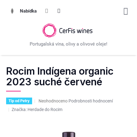
Přejít
na
obsah
Rocim Indígena organic
2023 suché červené
Průměrné
Neohodnoceno
Podrobnosti hodnocení
Tip od Petry
hodnocení
Značka:
Herdade do Rocim
produktu
je
0,0
z
5